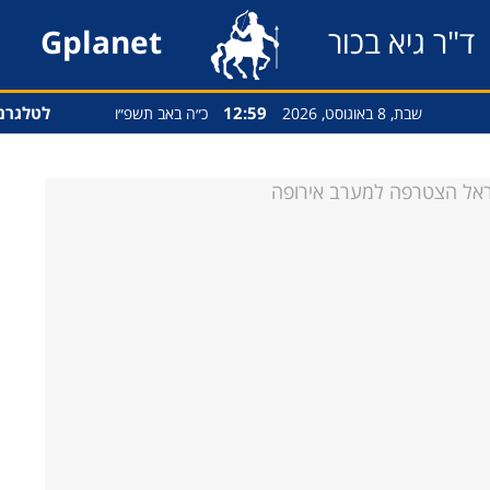
ד"ר גיא בכור
Gplanet
12:59
לטלגרם
שבת, 8 באוגוסט, 2026
כ״ה באב תשפ״ו