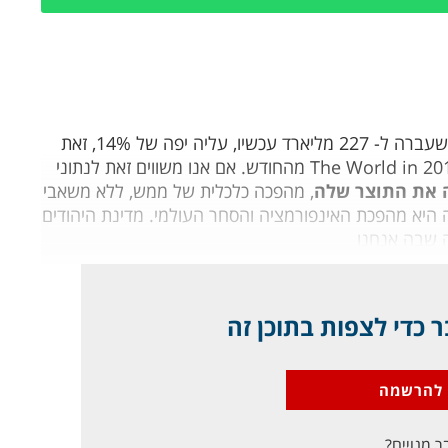
התוצר של ישראל זינק מ- 199 מליארד דולר בשנה שעברה ל- 227 מליארד עכשיו, עליה יפה של 14%, זאת
על פי נתוני השנתון של "האקונומיסט" הבריטי, ""The World in 2011 מהחודש. אם אנו משווים זאת לנתוני
ה את התוצר שלה
, מהפכה כלכלית של ממש, ללא משאבי
 היא מהפכת האינפורמציה והסחר העולמי. מדינת היהודים
 שבה אנחנו
 כדי לצפות בתוכן זה
להרשמה
ר מנויים?