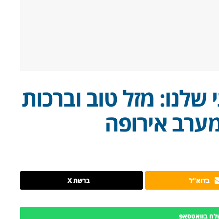
לנו: מזל טוב וברכות
ערב אירופה
בדוא"ל
ברשת X
לח בוואטסאפ