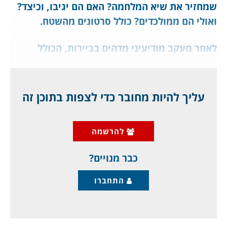
שמחזיר את שיא המלחמה? האם הם יגיבו, וכיצד?
ואולי הם ממולכדים? כולל סרטונים מהשטח.
לאחר מעקב מודיעיני מדהים בביירות, הכולל
סוכנים וטכנולוגיה מזהירה, חיסלה ישראל הלילה
את האישיות הצבאית הבכירה, המסוכנת והיהירה
ביותר של חמאס בחו"ל, סאלח אלעארורי, שישב
עליך להיות מחובר כדי לצפות בתוכן זה
בביירות, לאחר שגורש מאיסטנבול.
להרשמה
כלי טייס זעיר עקב אחריו, וחיסל אותו כאשר שהה
כנראה
כבר מנויים?
התחברו