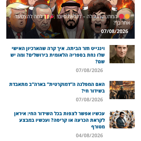
המתנה הגדולה – לקראת סיום!
למה להצטער
אחר כך?
07/08/2026
וינגייט חזר הביתה. איך קרה שהארכיון האישי
שלו נחת בספריה הלאומית בירושלים? ומה יש
שם?
07/08/2026
האם המפלגה ה”דמוקרטית” בארה”ב מתאבדת
בשידור חי?
07/08/2026
עכשיו אפשר לצפות בכל השידור החי: איראן
לקראת הכרעה או קריסה? ועכשיו במבצע
מטורף
04/08/2026