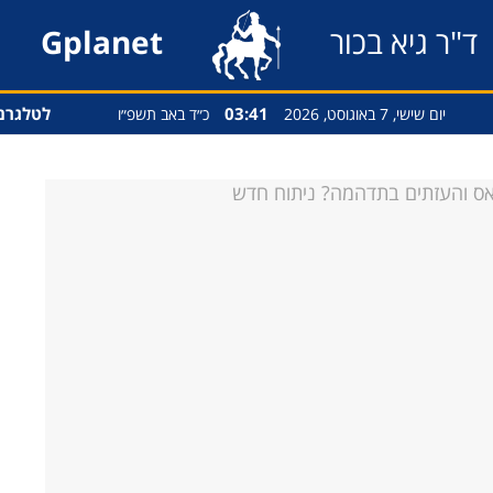
ד"ר גיא בכור
Gplanet
03:41
לטלגרם
יום שישי, 7 באוגוסט, 2026
כ״ד באב תשפ״ו