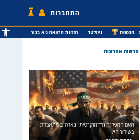
התחברות
פתח סרג
הכספת
ניוזלטר
הזמנת הרצאה גיא בכור
חדשות אחרונות
האם המפלגה ה”דמוקרטית” בארה”ב מתאבדת
בשידור חי?