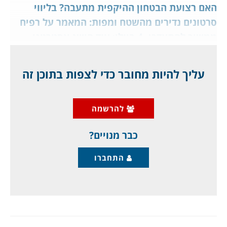
האם רצועת הבטחון ההיקפית מתעבה? בליווי
סרטונים נדירים מהשטח ומפות: המאמר על רפיח
ממשיך להתעדכן, 4 ביולי: עוד הישג אסטרטגי
לישראל, במאחז האחרון של חמאס ברצועת עזה?
האם האמריקאים הבינו? איך נראית מפת הקרב,
עליך להיות מחובר כדי לצפות בתוכן זה
הסרטונים מהשטח, ומעל למיליון מפונים, ב"נכבה"
עצמית, שאף פעם לא נגמרת. מאמר מתעדכן,
להרשמה
לחברי מועדון ג'יפלאנט, ומחיר המינוי הופחת, בשל
מצב המלחמה.
כבר מנויים?
התחברו