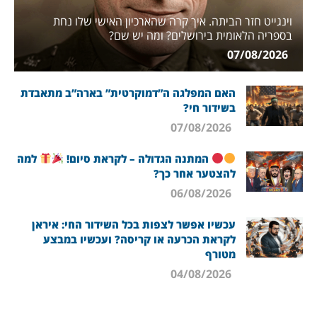
וינגייט חזר הביתה. איך קרה שהארכיון האישי שלו נחת
בספריה הלאומית בירושלים? ומה יש שם?
07/08/2026
האם המפלגה ה”דמוקרטית” בארה”ב מתאבדת
בשידור חי?
07/08/2026
המתנה הגדולה – לקראת סיום!
למה
להצטער אחר כך?
06/08/2026
עכשיו אפשר לצפות בכל השידור החי: איראן
לקראת הכרעה או קריסה? ועכשיו במבצע
מטורף
04/08/2026