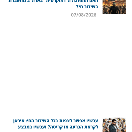
האם המפלגה ה”דמוקרטית” בארה”ב מתאבדת
בשידור חי?
07/08/2026
עכשיו אפשר לצפות בכל השידור החי: איראן
לקראת הכרעה או קריסה? ועכשיו במבצע