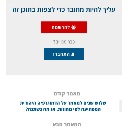
של החפרפרת הרוסייה סרגיי סקריפל, בן 66.
עליך להיות מחובר כדי לצפות בתוכן זה
כפי שדווח בתקשורת, ביום ראשון בשבוע שעבר יצאו
סקריפל ובתו יוליה, בת 33, ממסעדה איטלקית בעיר
סולסברי, בדרום מערב אנגליה, ואז התמוטטו שניהם על
להרשמה
ספסל ציבורי. הבת נראתה מעולפת, והוא ביצע תנועות
משונות בידיו.
כבר מנויים?
התחברו
מאמר קודם
שלוש שנים למאמר על הדמוגרפיה היהודית
המפתיעה לפי מחוזות. אז מה נשתנה?
המאמר הבא