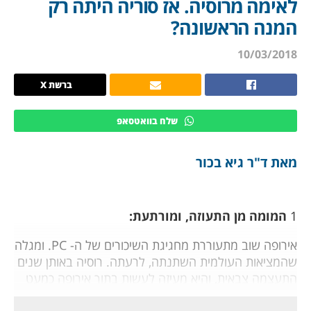
לאימה מרוסיה. אז סוריה היתה רק
המנה הראשונה?
10/03/2018
ברשת X
שלח בוואטסאפ
מאת ד"ר גיא בכור
1
המומה מן התעוזה, ומורתעת:
אירופה שוב מתעוררת מחגיגת השיכורים של ה- PC. ומגלה
שהמציאות העולמית השתנתה, לרעתה. רוסיה באותן שנים
התעצמה צבאית, והיא מעיזה לעשות בתוך אירופה כמעט
כרצונה. ההלם החדש הגיע מן החיסול המבהיל, לאור היום,