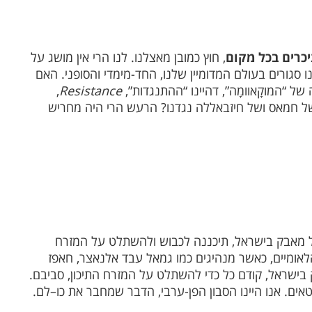
יכרים בכל מקום
, חוץ כמובן מאצלנו. לנו הרי אין מושג על
 סגורים בעולם המדומיין שלנו, החד-מימדי והסופני. האם
 “המוקָאוומָה”, דהיינו “ההתנגדות”,
Resistance
,
 חמאס ושל חיזבאללה נגדנו? הרעש הרי היה מחריש
 מאבק בישראל, תיכננה לכבוש ולהשתלט על המזרח
אומיים, כאשר מנהיגים כמו גמאל עבד אלנאצר, חאפז
 בישראל, קודם כל כדי להשתלט על המזרח התיכון, סביבם.
אים. אנו היינו הסבון הפן-ערבי, הדבר שמחבר את כו–לם.