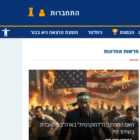
התחברות
פתח סרג
הכספת
ניוזלטר
הזמנת הרצאה גיא בכור
חדשות אחרונות
האם המפלגה ה”דמוקרטית” בארה”ב מתאבדת
בשידור חי?