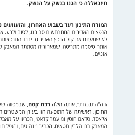
חיזבאללה כי הגנו בנשק על הנשק.
ה
מזרח התיכון רעד בשבוע האחרון, והזעזועים נ
הנפצים האדירים המתרחשים סביבנו, לטוב ולרע. אנו
לא שמעתם את קול הנפץ האדיר סביבנו והתנפצותה של
אותה סיסמה מתריסה, שמאחוריה מסתתר המאבק של
אזניים.
זו ה”התנגדות”, אותה מילה
רבת קסם
, שבמסווה של
התיכון. ראשיתה של התופעה הזו בעידן המשטרים הל
אלאסד, סדאם חוסין ומועמר קדאפי, הכריזו על מאבק
המאבק בנו הלבין חטאים, הכתיר מנהיגים, והציל חוט