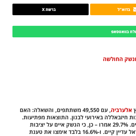
בדוא"ל
ברשת X
לח בוואטסאפ
ונשק החולשה
ץ
אלערביה
, עם 49,550 משתתפים, והשאלה: האם
 חיזבאללה באירועי לבנון. התוצאות מפתיעות.
42.38% בחרו: כן, כי השתמשו בנשק נגד לבנונים. 29.7% אמרו – כן, כי הנשק איים על יציבות
המדינה. רק 11.3% אמרו לא, כי האיום של ישראל עדיין קיים. ו-16.6% בלבד אימצו את טענת