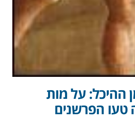
 ההיכל: על מות
 טעו הפרשנים