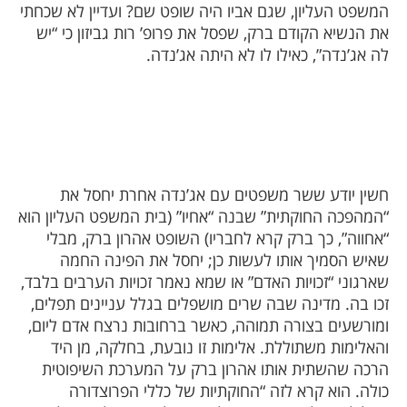
המשפט העליון, שגם אביו היה שופט שם? ועדיין לא שכחתי
את הנשיא הקודם ברק, שפסל את פרופ’ רות גביזון כי “יש
לה אג’נדה”, כאילו לו לא היתה אג’נדה.
חשין יודע ששר משפטים עם אג’נדה אחרת יחסל את
“המהפכה החוקתית” שבנה “אחיו” (בית המשפט העליון הוא
“אחווה”, כך ברק קרא לחבריו) השופט אהרון ברק, מבלי
שאיש הסמיך אותו לעשות כן; יחסל את הפינה החמה
שארגוני “זכויות האדם” או שמא נאמר זכויות הערבים בלבד,
זכו בה. מדינה שבה שרים מושפלים בגלל עניינים תפלים,
ומורשעים בצורה תמוהה, כאשר ברחובות נרצח אדם ליום,
והאלימות משתוללת. אלימות זו נובעת, בחלקה, מן היד
הרכה שהשתית אותו אהרון ברק על המערכת השיפוטית
כולה. הוא קרא לזה “החוקתיות של כללי הפרוצדורה