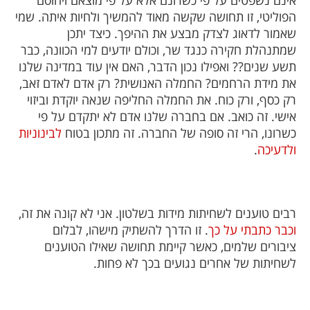
אינם נשפטים על פי כשרונם אלא על פי מוצאם ויחוסם
הפוליטי, זו תחושה שקשה מאוד להמשיך ולחיות איתה. שמי
שאמור לדאוג לצדק מבצע את ההיפך. כיצד יתכן
שמתנהלת חקירה כנגד שר, וכולם יודעים למי הכוונה, כבר
תשע שנים?? ואפילו נכון הדבר, האם אין עוד במדינה שלנו
את מידת הרחמים? החמלה האנושית? רק אדם לאדם זאב,
רק כסף, ורק כוח. את החמלה החליפה שנאה יוקדת וביזוי
אישי. זה כואב.
אם בחברה שלנו אדם לא יתקדם על פי
כשרונו, הרי זה סופה של החברה. זה מתכון בטוח
לבינוניות
ולדעיכה
.
רבים טוענים לשחיתות מידות בשלטון. אני לא קונה את זה,
וכבר כתבתי על כך
. זו הדרך להשתיק מישהו, לבלום
ציבורים שלמים, כאשר קיימת תחושה שאילו הטוענים
לשחיתות של אחרים נגועים בכך לא פחות.