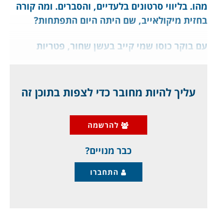
מהו. בליווי סרטונים בלעדיים, והסברים. ומה קורה
בחזית מיקולאייב, שם היתה היום התפתחות?
עם בוקר כוסו שמי קייב בעשן שחור, פטריות
הפיצוצים האדירים נראו בכל רחבי העיר, וכך גם
הרעש. הרוסים שיגרו טילי שיוט לעביר כמה מטרות
בעיר ובסביבותיה, וכך זה נראה בבוקר:
עליך להיות מחובר כדי לצפות בתוכן זה
https://www.gplanet.co.il/wp-
content/uploads/2022/06/קייב-1.mp4
להרשמה
המטרות שהותקפו, וכנראה נפגעו מאוד הן:
כבר מנויים?
התחברו