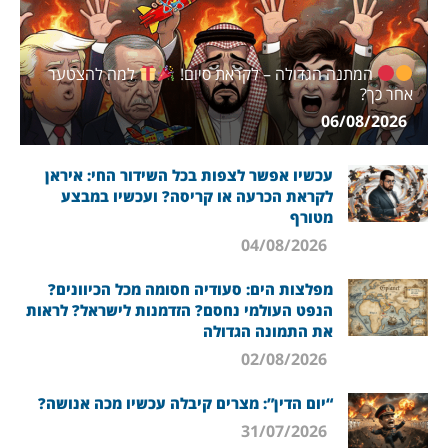
המתנה הגדולה – לקראת סיום!
למה להצטער
אחר כך?
06/08/2026
עכשיו אפשר לצפות בכל השידור החי: איראן
לקראת הכרעה או קריסה? ועכשיו במבצע
מטורף
04/08/2026
מפלצות הים: סעודיה חסומה מכל הכיוונים?
הנפט העולמי נחסם? הזדמנות לישראל? לראות
את התמונה הגדולה
02/08/2026
“יום הדין”: מצרים קיבלה עכשיו מכה אנושה?
31/07/2026