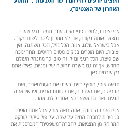
העצים יודעים להילחם (“שר הטבעות”, “המסע
האחרון של האֶנטים”).
אני יציבות, לחש בפניי הזית. אתה תמיד תדע שאני
נמצא באותה נקודה, אני לא מתכוון ללכת לשום מקום.
אבל בישראל שלנו, אמר, הכל נזיל, הכל משתנה. אין
יציבות. היום מוכרים במקום מסוים רהיטים, מחר ימכרו
שם פיצה. הכל רגעי ונזיל. זה טוב, כך מתנהל העולם
החדש, אך זה גם משרה תחושה של זמניות, כאילו אתם
רק אורחים כאן.
תראה אותי, הוסיף הזית, ראיתי את העות’מאנים, ואת
הבריטים, את הערבים, את לגיונות הזרים, ועכשיו אתה
הגעת. ואני גם אשאר כאן אחרי כולם, אמר.
אני האמת הברורה, אתה רואה אותי, אבל אתם הופכים
במהירות לחברה החיה על שקר, על פוליטיקלי קורקט
המרוחק מן המציאות, לחברה “משפטית” המכרסמת את