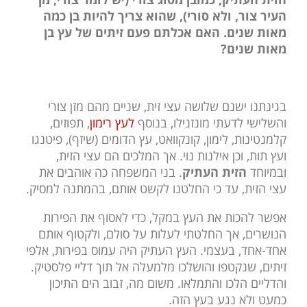
העיר צור, ולא סורי), שהוא צריך להיות בן כמה
מאות שנים. האם אכלתם פעם זיתים של עץ בן
מאות שנים?
בגינתנו ישנם שלושה עצי זית, שניים מהם מזן צורי
והשלישי לדעתי מונזנילו, בנוסף
לעץ רימון
, תפוזים,
קלמנטינות, לימון, קונקוואט, עץ הדומים (שיזף), פיטנגו
ועץ תות, וכן אילנות נוי. אך המלכים הם עצי הזית,
ובמיוחד
הזית העתיק
. בני המשפחה כה אוהבים את
עצי הזית, עד כי החלטנו לקשט אותם, בהמתנה למסיק.
אפשר להכות את העץ במקל, כדי לאסוף את הפירות
הנושרים, אך החלטתי לעלות על סולם, ולקטוף אותם
אחד-אחד, בעצמי. העץ העתיק היה עמוס בפירות, אלפי
זיתים, שנקטפו והושלכו מלמעלה אל תוך דליי פלסטיק.
והדליים הלכו והתמלאו. משום מה, זבוב הים התיכון
כמעט ולא נגע בעץ הזה.