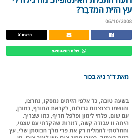
עץ הזית המדבֵר?
06/10/2008
ברשת X
שלח בוואטסאפ
מאת ד”ר גיא בכור
בשעה טובה, כל אלפי הזיתים נמסקו, נחרצו,
והושמו בצנצנות גדולות, לקראת החורף, כמובן,
עם שום, פלחי לימון ופלפל חריף, כמו שצריך.
היתה זו עבודה קשה, למרות שהקלתי עם עצמי,
והחלטתי להמליח רק את פרי מלך הבוסתן שלי, עץ
הזית העתיק, כמובן מסוג צורי (יש לומר צורי, מן