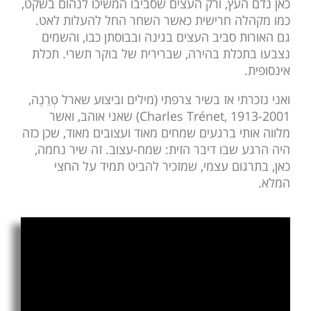
כאן נדם העץ, ורק העצים שסביבו המשיכו לנהום בשקט,
כמו מקהלה חרישית כאשר השחר החל להעלות לאט.
גם האורות סביב העצים בגינה ובבוסתן כבו, והשמים
נצבעו בתכלת בהירה, שברירית של בוקר תשרי. תכלת
אינסופית.
ואני נזכרתי אז בשיר צרפתי (מילים וביצוע שארל טְרֵנֶה,
Charles Trénet, 1913-2001) שאני אוהב, ואשר
מלווה אותי ברגעים שמחים מאוד ועצובים מאוד, שכן כזה
היה הרגע שבו דיבר הזית: שמח-עצוב. זה שיר נחמה,
כאן, בתרגום עצמי, שמזכיר להביט תמיד על החצי
המלא.