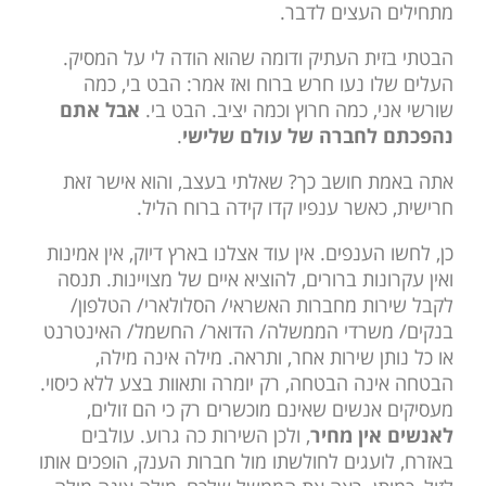
מתחילים העצים לדבר.
הבטתי בזית העתיק ודומה שהוא הודה לי על המסיק.
העלים שלו נעו חרש ברוח ואז אמר: הבט בי, כמה
שורשי אני, כמה חרוץ וכמה יציב. הבט בי.
אבל אתם
נהפכתם לחברה של עולם שלישי
.
אתה באמת חושב כך? שאלתי בעצב, והוא אישר זאת
חרישית, כאשר ענפיו קדו קידה ברוח הליל.
כן, לחשו הענפים. אין עוד אצלנו בארץ דיוק, אין אמינות
ואין עקרונות ברורים, להוציא איים של מצויינות. תנסה
לקבל שירות מחברות האשראי/ הסלולארי/ הטלפון/
בנקים/ משרדי הממשלה/ הדואר/ החשמל/ האינטרנט
או כל נותן שירות אחר, ותראה. מילה אינה מילה,
הבטחה אינה הבטחה, רק יומרה ותאוות בצע ללא כיסוי.
מעסיקים אנשים שאינם מוכשרים רק כי הם זולים,
לאנשים אין מחיר
, ולכן השירות כה גרוע. עולבים
באזרח, לועגים לחולשתו מול חברות הענק, הופכים אותו