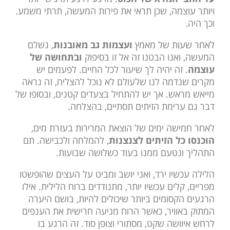
ויותר עוצמה, שכן תראי את פירות המעשה, תרתי משמע.
וכך היה.
לאחר שעות של מאמץ
ועצמות גב מאובנות
, נשלם
המעשה, ואנו הבטנו זה אל זו בסיפוק
ובתחושה של
עוצמה
. זה יהיה לך שיעור לכל החיים. לפעמים יש
מקרים שנדמה לנו שלעולם לא נוכל להצליח, זה נראה
מייאש מראש. אך יש להתחיל בצעדים קטנים, ובסופו של
דבר גם ערימת הזיתים תסתיים, בהצלחה.
לאחר חמישה ימים של הוצאת המרירות בעזרת מים,
הוכנסו כל הזיתים לצנצנות
, להמלחה ולכבישה. תם
התהליך ונטעם ממנו בעוד כשלושה שבועות.
הלילה עכשיו ירד, ואני יושב ומביט על העצים שהופשטו
מפריים, קלים עכשיו יותר, מתנודדים ברוח הלילית. אילו
הרגעים הקסומים ביותר שיכולים להיות, בושם היערה
המתוק באוויר, כאשר הרוח מניעה חרישית את הענפים
לרחש איוושה שקט, מסתורי וצופן סוד. זה הרגע בו