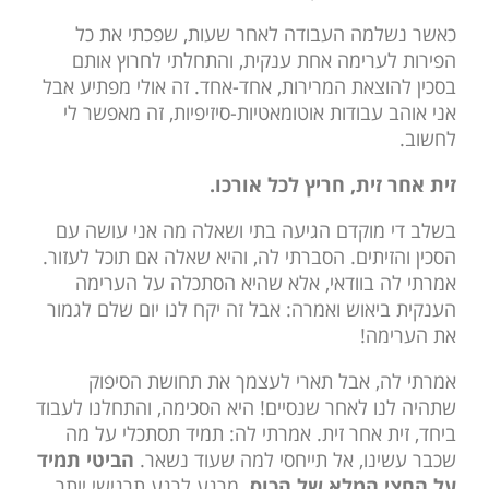
כאשר נשלמה העבודה לאחר שעות, שפכתי את כל
הפירות לערימה אחת ענקית, והתחלתי לחרוץ אותם
בסכין להוצאת המרירות, אחד-אחד. זה אולי מפתיע אבל
אני אוהב עבודות אוטומאטיות-סיזיפיות, זה מאפשר לי
לחשוב.
זית אחר זית, חריץ לכל אורכו.
בשלב די מוקדם הגיעה בתי ושאלה מה אני עושה עם
הסכין והזיתים. הסברתי לה, והיא שאלה אם תוכל לעזור.
אמרתי לה בוודאי, אלא שהיא הסתכלה על הערימה
הענקית ביאוש ואמרה: אבל זה יקח לנו יום שלם לגמור
את הערימה!
אמרתי לה, אבל תארי לעצמך את תחושת הסיפוק
שתהיה לנו לאחר שנסיים! היא הסכימה, והתחלנו לעבוד
ביחד, זית אחר זית. אמרתי לה: תמיד תסתכלי על מה
שכבר עשינו, אל תייחסי למה שעוד נשאר.
הביטי תמיד
על החצי המלא של הכוס
. מרגע לרגע תרגישי יותר