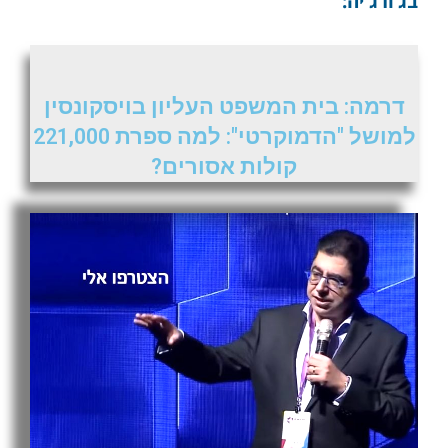
בג’ורג’יה:
דרמה: בית המשפט העליון בויסקונסין
למושל "הדמוקרטי": למה ספרת 221,000
קולות אסורים?