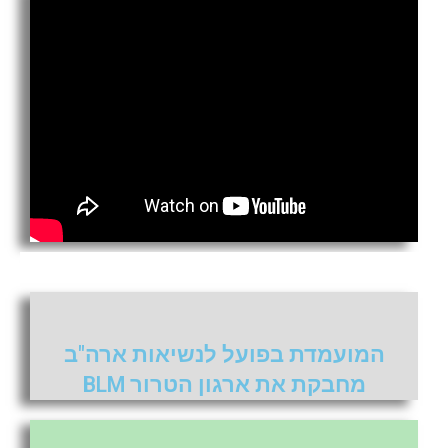
המועמדת בפועל לנשיאות ארה"ב
מחבקת את ארגון הטרור BLM