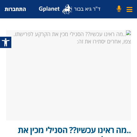
התחברות
פתח סרג
..מה ראינו עכשיו?? הסנילי מכין את