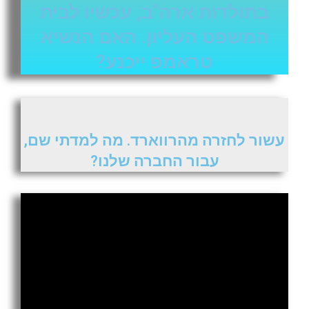
בתולדות ארה"ב, עכשיו לבית
המשפט העליון. האם הנשיא
טראמפ ייכנע?
עשור לחזרה מהרווארד. מה למדתי שם,
עבור החברה שלנו?