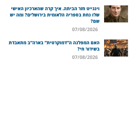
וינגייט חזר הביתה. איך קרה שהארכיון האישי
שלו נחת בספריה הלאומית בירושלים? ומה יש
שם?
07/08/2026
האם המפלגה ה”דמוקרטית” בארה”ב מתאבדת
בשידור חי?
07/08/2026