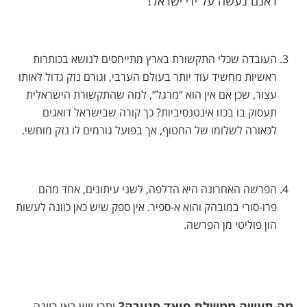
ראנם נעשה על ידי ישראל!
העובדה שכלי התקשורת בארץ מתייחסים לנושא בכותרות
ראשיות מחשיד עוד יותר בעולם הערבי, וגורם נזק גדול לאותו
עצור, שכן אם אין הוא “מרגל”, למה שהתקשורת הישראלית
תעסוק בו בכזו אינטנסיביות? כך קורה שבישראל דואגים
לכאורה לשלומו של החטוף, אך בפועל גורמים לו נזק מוחשי.
הפרשה האחרונה היא הדלפה, לשני עיתונים, אחד מהם
פרו-סורי במובהק והוא א-ספיר. אין ספק שיש כאן כוונה לעשות
הון פוליטי מן הפרשה.
מה תעשה ממשלת פואד סניורה?
יתכן ויש כאן כוונה