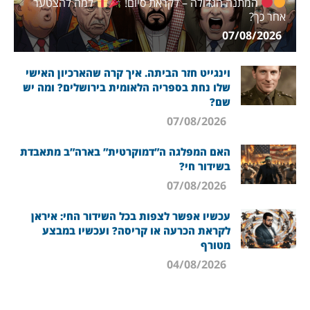
המתנה הגדולה – לקראת סיום!
למה להצטער
אחר כך?
07/08/2026
וינגייט חזר הביתה. איך קרה שהארכיון האישי
שלו נחת בספריה הלאומית בירושלים? ומה יש
שם?
07/08/2026
האם המפלגה ה”דמוקרטית” בארה”ב מתאבדת
בשידור חי?
07/08/2026
עכשיו אפשר לצפות בכל השידור החי: איראן
לקראת הכרעה או קריסה? ועכשיו במבצע
מטורף
04/08/2026