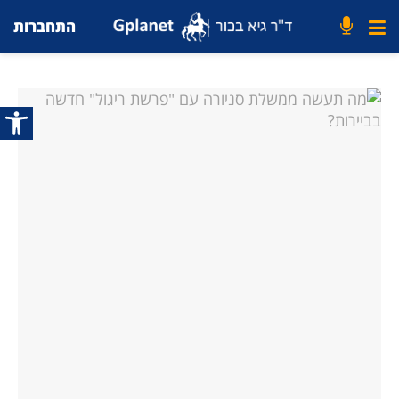
התחברות
פתח סרג