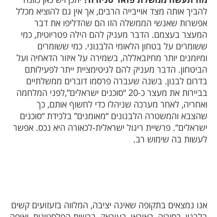
להביך אותה מצד אוייבייה הרבים, אך אין גם להוציא מכלל
אפשרות שאנשי הממשלה הזו הם שהדליפו את דבר
המעצר בעצמם. הדבר מעניק להם הילה פטריוטית, כמי
ששומרים על בטחון הלאומי הלבנוני. כמי ששומרים
ומיומנים יותר מחיזבאללה, בשמירה על איזור הדאחיה ועל
הביטחון. הדבר מעניק להם לגיטימציית ייתר לפעילותם
בדרום לבנון. בשנה שעברה פרסמו דוברים ממשלתיים
בביירות את מעצר כ-20 “סוכנים ישראלים”,לפני המלחמה
ואחריה, לאחר מערכה שניהלו כדי לחשוף אותם, כך
שהצבא והמשטרה הלבנונים “מאומנים” בלכידת “סוכנים
ישראלים”. פרשיית ריגול ישראלית-לכאורה היא נכס. אפשר
לעשות בה שימוש רב.
אנו נמצאים בתקופה שאינה יציבה, המלווה בזעזועים קשים
בלבנון, בסוריה, באיראן, בעיראק, ברשות הפלסטינית, ואיפה