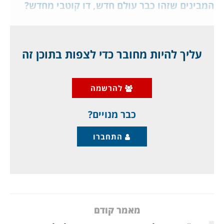
המבינים שזהו כבר עולם חדש, דו קוטבי מחדש?
כולל סרטונים בלעדיים. ומה קורה לרובל הרוסי?
זה שנושא המלחמה באוקראינה אינו בכותרות
עליך להיות מחובר כדי לצפות בתוכן זה
בישראל לא אומר שהמלחמה דעכה, ההיפך, היא
הפכה מרה ואכזרית, במידה שלא נראתה מאז
להרשמה
מלחמת העולם השניה, עם עשרות אלפי הרוגים
לשני הצדדים רק בקרבות המזרח
כבר מנויים?
התחברו
מאמר קודם