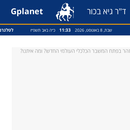
ד"ר גיא בכור
Gplanet
11:33
לטלגרם
שבת, 8 באוגוסט, 2026
כ״ה באב תשפ״ו