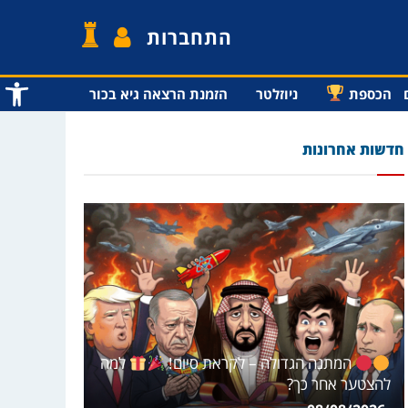
התחברות
פתח סרג
הכספת
ניוזלטר
הזמנת הרצאה גיא בכור
חדשות אחרונות
המתנה הגדולה – לקראת סיום!
למה
להצטער אחר כך?