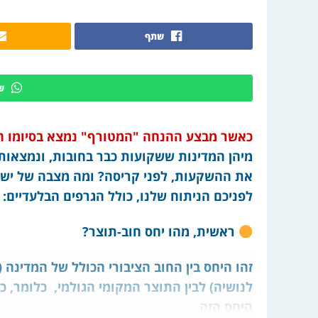
שתף
ש
כאשר מבצע ההנחה "המטורף" נמצא בסיומו ה
מיהן המדינות ששקועות כבר בחובות, ונמצאות 
את ההשקעות, לפני קריסה? ומה מצבה של ישר
לפניכם הניתוח שלנו, כולל הגרפים הבלעדיים:
ראשית, מהו יחס חוב-תוצר?
זהו היחס בין החוב הציבורי הכולל של המדינה
לנושיה) לבין התוצר המקומי הגולמי, כלומר, כ
היחס הזה