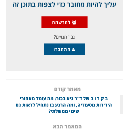
כבר לא רק ברשתות החברתיות:
עליך להיות מחובר כדי לצפות בתוכן זה
לפני שבוע, גם לרגל יום העצמאות הישראלי, ראיין ה- BBC
בערבית את הפרשן והסופר הסעודי עבד אלחמיד אלר'וביין,
להרשמה
על היחסים עם ישראל. פעם השתיקו את הנושא
ב"תקשורת" הממסדית,
כבר מנויים?
התחברו
מאמר קודם
ב ק ר ו ב של ד"ר גיא בכור: מה עומד מאחורי
הידידות מסעודיה, ומה הרגע בו נתחיל לראות גם
שינוי ממשלתי?
המאמר הבא