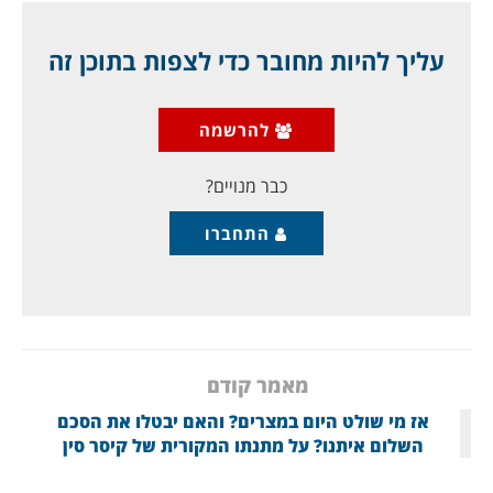
אתניים עויינים למשטר הפרסי, בהמשך למדינות השכנות,
מאפשרת לשירותי ביון מערביים, בעיקר של ארצות הברית
עליך להיות מחובר כדי לצפות בתוכן זה
וישראל, לחדור אל המדינה. מדובר במספר איזורים עיקריים:
איזורים סמוכים לפקיסטן, הנמצאים בדרום מזרח איראן,
מיושבים בבני המיעוט הבלוצ'י, שמוקד ההזדהות שלו היא
להרשמה
בלוצ'יסטן שבפקיסטן; האיזור הכורדי של צפון עיראק,
שממשיך בפועל אל תוך שטח איראן; האיזור הערבי
כבר מנויים?
התחברו
מאמר קודם
אז מי שולט היום במצרים? והאם יבטלו את הסכם
השלום איתנו? על מתנתו המקורית של קיסר סין