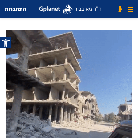
התחברות
פתח סרג