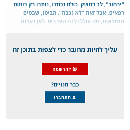
"ירמוכ", לב דמשק. כולם נכחדו, נותרו רק רוחות
רפאים, אבל זאת "לא נכבה". הביטו, שבטים
מומצאים, מה עוללו לכם הערבים. לאן נעלמו
הפל-תינאים של "סוריה"? של "לבנון"? ומה היתה
המזימה האפלה שנרקחה במקום הזה כנגדנו
(2011), ועכשיו הוא חרב כולו? איזו נקמה נוראה,
עליך להיות מחובר כדי לצפות בתוכן זה
מיוחד לחברי ג'יפלאנט.
להרשמה
משטר בשאר אלאסד פושט יד ורגל, אין לו יכולת
לשקם מבנה אחד בשטחים שכבש לעצמו בעזרת
כבר מנויים?
התחברו