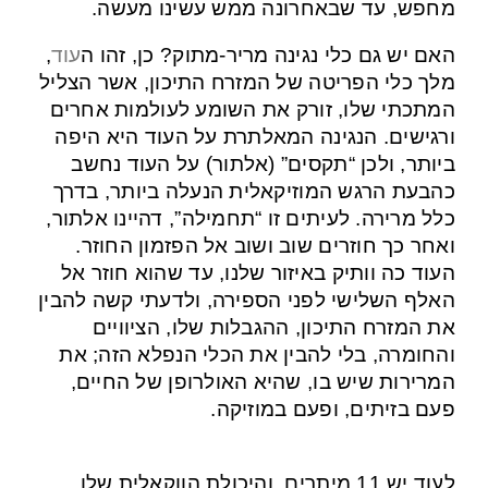
מחפש, עד שבאחרונה ממש עשינו מעשה.
האם יש גם כלי נגינה מריר-מתוק? כן, זהו ה
עוד
,
מלך כלי הפריטה של המזרח התיכון, אשר הצליל
המתכתי שלו, זורק את השומע לעולמות אחרים
ורגישים. הנגינה המאלתרת על העוד היא היפה
ביותר, ולכן “תקסים” (אלתור) על העוד נחשב
כהבעת הרגש המוזיקאלית הנעלה ביותר, בדרך
כלל מרירה. לעיתים זו “תחמילה”, דהיינו אלתור,
ואחר כך חוזרים שוב ושוב אל הפזמון החוזר.
העוד כה וותיק באיזור שלנו, עד שהוא חוזר אל
האלף השלישי לפני הספירה, ולדעתי קשה להבין
את המזרח התיכון, ההגבלות שלו, הציוויים
והחומרה, בלי להבין את הכלי הנפלא הזה; את
המרירות שיש בו, שהיא האולרופן של החיים,
פעם בזיתים, ופעם במוזיקה.
לעוד יש 11 מיתרים, והיכולת הווקאלית שלו