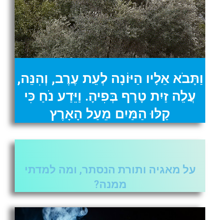
וַתָּבֹא אֵלָיו הַיּוֹנָה לְעֵת עֶרֶב, וְהִנֵּה,
עֲלֵה זַיִת טָרָף בְּפִיהָ. וַיֵּדַע נֹחַ כִּי
קַלּוּ הַמַּיִם מֵעַל הָאָרֶץ
על מאגיה ותורת הנסתר, ומה למדתי
ממנה?