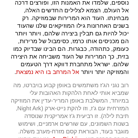
נוספים, שלמדו את האמנות הזו, ופורצים דרכה
אל העולם, הצמא לצלילים החדשים האלה,
מבחינתו. העוד הוא המרירות שבמוזיקה. רק
בשנים האחרונות גילו המוזיקאים שלנו שהעוד
יכול להיות גם תבלין ביצירה שלהם, ויותר ויותר
הם מכניסים אותו כרמז, כסימבול של מרירות,
כעומק, כתהודה, כבגרות. הם הבינו שבדיוק כמו
בזית, כך המרירות של העוד משביחה את היצירה
שלהם. ישראל מתחברת דווקא דרך הטעמים
והמוזיקה יותר ויותר
אל המרחב בו היא נמצאת
.
רוב נגני הג’ז משתמשים באופן קבוע בויברטו, מה
שמביא אותי לאחת הלהקות האהובות עלי
במיוחד, המשלבת באופן המריר-עדין את המוזיקה
המזרחית עם ג’ז, וזו להקת נייט-ארק (Night Ark,
תיבת לילה). זו רביעית ג’ז אמריקנית שנוסדה
בשנות השמונים, עם שורשים ארמניים, ושימוש
מוגבר בעוד, הבוראת קסם מזרח-מערב משלה.