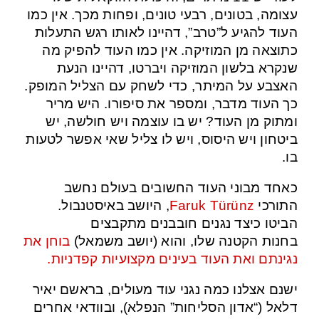
עצומה, בטונים, רבעי טונים, ופחות מכך. אין כמו
העוד להגיע ל”טרב”, דהיינו לאותו רגש התעלות
כתוצאה מן המוזיקה. אין כמו העוד להפיק מה
שנקרא בלשון המוזיקה ויברטו, דהיינו הנעת
האצבע על המיתר, כדי לשחק עם הצליל המופק.
כך העוד מדבר, ומספר את סיפורו. היש מריר
ומתוק מן העוד? יש בו עוצמה ויש חולשה, יש
ביטחון ויש היסוס, ויש לו צליל שאי אפשר לטעות
בו.
כאחד מבוני העוד החשובים בעולם נחשב
התורכי
Faruk Türünz
, היושב באיסטנבול.
הביטו כיצד נגנים חובבנים מתקבצים
בחנות הקטנה שלו, והוא (יושב משמאל)
בוחן את
נגינתם ואת העוד בעינים מקצועיות קפדניות.
ישנם אצלנו כמה נגני עוד מעולים, בראשם יאיר
דלאל (“אדון הסליחות” הנפלא), ובוודאי אחרים