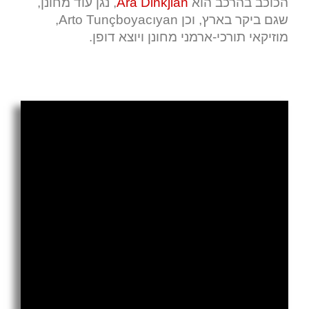
הכוכב בהרכב הוא
Ara Dinkjian
, נגן עוד מחונן,
שגם ביקר בארץ, וכן
Arto Tunçboyacıyan
,
מוזיקאי תורכי-ארמני מחונן ויוצא דופן.