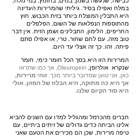
כבישה, שנעשה בשמן, במים, בחומץ, במי מלח,
במלח ואפילו בסיד. גיליתי שהמרירות העדינה
היא התבלין המוצלח ביותר בזית הכבוש, חוץ
מהתוספות הנפלאות של השום, הפלפלים
החריפים, הלימון, התבלינים ושמן הזית. אין דבר
טוב מזה, עם לחם שחור, טרי, או אפילו סתם
פיתה. זהו. כך זה אצלי עד היום.
המרירות הזו היא בסך הכל חומר כימי, חומר
שנקרא אולרופן,
Oleuropein
, אך כמו שתראו
כאן, אני טוען שמדובר ביותר מכך.
זוהי מרירות,
אך היא כה מתוקה, היא הבלוז של המזון. אולי
היא סוד הקיום שלנו.
חברים מהכרמל ומהגליל למדו עם השנים להביא
אלינו הביתה כדים גדולים של זיתים ביתיים, עם
טיפה מרירות, שכן הם מכירים את הטעם שאני