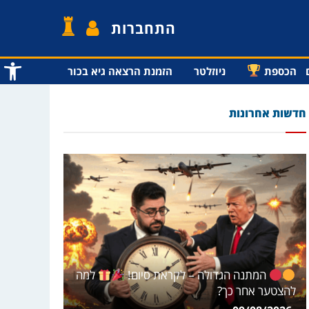
התחברות
פתח סרג
הכספת
ניוזלטר
הזמנת הרצאה גיא בכור
חדשות אחרונות
המתנה הגדולה – לקראת סיום!
למה
להצטער אחר כך?