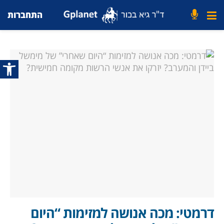
התחברות
פתח סרג
דרמטי: מכה אנושה למזימות “היום