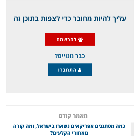
האמריקאים שיעור חשוב. האם יהיו אלה
האמריקאים עכשיו, שילחצו עלינו להיכנס לרפיח?
עליך להיות מחובר כדי לצפות בתוכן זה
ארגון חמאס פרסם הערב שתי הודעות דרמטיות
להרשמה
נפרדות וחסרות תקדים בחריפותן, על שני אירועים
חשובים, אותם סיכל אתמול, לדבריו. מדובר
כבר מנויים?
התחברו
מאמר קודם
כמה מסתננים אפריקאים נשארו בישראל, ומה קורה
מאחורי הקלעים?