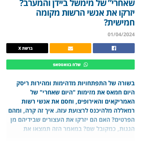
שאחרי” של מימשל ביידן והמערב?
יזרקו את אנשי הרשות מקומה
חמישית?
01/04/2024
ברשת X
שלח בוואטסאפ
בשורה של התפתחויות מדהימות ומהירות ריסק
היום חמאס את מזימות "היום שאחרי" של
האמריקאים והאירופים, וחסם את אנשי רשות
רמאללה מלהיכנס לרצועת עזה. איך זה קרה, ומהם
הפרטים? האם הם יזרקו את העצורים שבידיהם מן
הגגות, כמקובל שם? במאמר הזה תמצאו את
הפרטים הדרמטיים, ושוב המזרח התיכון מלמד את