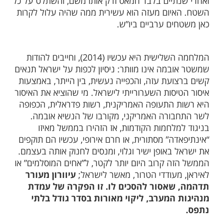
ואחרי שנתיים בלבד חמאס זרק אותו משם, והשתלט על כל
השטח. האיום מעזה הוא עשירית ממה שהיה עלול לקרות
כאן משטחים ערביים ביו”ש.
המלחמה השלישית היא עכשיו (2014), וחייבים להודות
שמשטר אובמה אינו מוותר: ניסיון לכפות על ישראל תנאים
קשים ברצועת עזה, והכפייה נעשית, בין הייתר, באמצעות
איסור הטיסות השערורייתי לישראל. מי שהוציא את האיסור
היא רשות התעופה האמריקנית, רשות פדראלית, הכפופה
לשר התחבורה האמריקני, מקורבו של הנשיא אובמה.
בניגוד למלחמות הקודמות, אז הזהירו בממשל מאיזו
“אינתיפאדה” מסתורית, או חרם אירופי, עכשיו הם תוקפים
את ישראל באופן ישיר וגלוי, ומנסים לחנוק אותה בעצמם.
הממשל הזה קרוב היום יותר לקטר, ל”אחים המוסלמים” או
לאיראן, מעודדי הטרור, מאשר לישראל;
עיוורון מעורר
תדהמה, שאסור להסכים לו. זו הפקרה של עמדת
מנהיגות המערב, ליקוי מאורות בסדר גודל בלתי
נתפס.