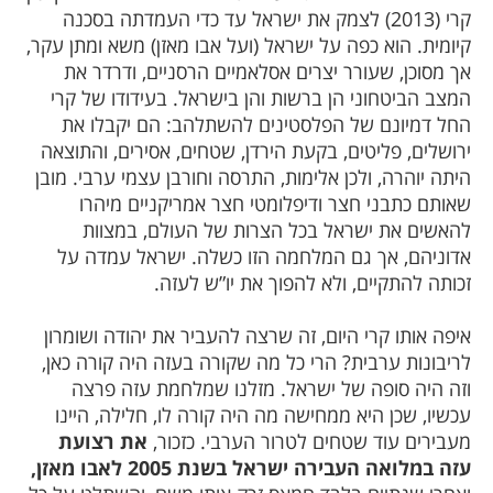
קרי (2013) לצמק את ישראל עד כדי העמדתה בסכנה
קיומית. הוא כפה על ישראל (ועל אבו מאזן) משא ומתן עקר,
אך מסוכן, שעורר יצרים אסלאמיים הרסניים, ודרדר את
המצב הביטחוני הן ברשות והן בישראל. בעידודו של קרי
החל דמיונם של הפלסטינים להשתלהב: הם יקבלו את
ירושלים, פליטים, בקעת הירדן, שטחים, אסירים, והתוצאה
היתה יוהרה, ולכן אלימות, התרסה וחורבן עצמי ערבי. מובן
שאותם כתבני חצר ודיפלומטי חצר אמריקניים מיהרו
להאשים את ישראל בכל הצרות של העולם, במצוות
אדוניהם, אך גם המלחמה הזו כשלה. ישראל עמדה על
זכותה להתקיים, ולא להפוך את יו”ש לעזה.
איפה אותו קרי היום, זה שרצה להעביר את יהודה ושומרון
לריבונות ערבית? הרי כל מה שקורה בעזה היה קורה כאן,
וזה היה סופה של ישראל. מזלנו שמלחמת עזה פרצה
עכשיו, שכן היא ממחישה מה היה קורה לו, חלילה, היינו
מעבירים עוד שטחים לטרור הערבי. כזכור,
את רצועת
עזה במלואה העבירה ישראל בשנת 2005 לאבו מאזן,