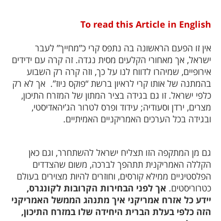
To read this Article in English
אין זו הפעם הראשונה בה נתפס קרי כ”מחייך” לעבר
ישראל, אך מאחורי הקלעים מסית נגדה. זה קרה עם ידידים
אירופיים, שמיהרו לדווח לנו על כך, וזה קרה רק השבוע
בהמתנה של אותו קרי לראיון ברשת “פוקס ניוז”.
אך לא רק
כלפי ישראל. זו גם בגידה בציר המתון של המזרח התיכון,
מצרים, ירדן וסעודיה; עידוד ופרס לטרור הג’יהאדיסטי,
ובגידה בכל הערכים האמריקניים האמיתיים.
גם מן המתקפה הזו תצליח ישראל להשתחרר, וגם כאן
הקללה האמריקנית תתהפך לברכה, משום שהצדדים
הפלסטיניים ממילא קורסים, וחוזרים להיות מצוירים בעולם
כטרוריסטים.
אך לפני הבחירות הקרובות לקונגרס,
יידע כל אזרח אמריקני איך מתנהג הממשל האמריקני
הזה כלפי בעלת הברית היחידה שלו במזרח התיכון,