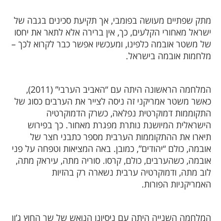
מתק שפתיים מעושה בפומבי, אך תקיעת סכינים בגבה של
ישראל מאחורי הקלעים, כך, אין ברירה אלא לתאר את יחסו
של משטר אובמה כלפינו, ומעכשיו אפשר כבר לקרוא לכך –
מלחמות אובמה בישראל.
המלחמה הראשונה היתה עם “האביב הערבי” (2011),
כאשר משטר אמריקני זה ניסה לצייר את הערבים כסוג של
התקוממות דמוקרטית נפלאה, כשרק הדמוקרטיה
הישראלית המיושנת נותרת מפגרת מאחור. כך בפירוש
תיארו את ההתקוממות הערבית מספר כתבני חצר של
אובמה, כולם “יהודים”, כמובן. באה המציאות וטפחה על פני
אובמה, כשהערבים, כולם, קרסו. סוריה מתה, עיראק מתה,
לוב מתה, ודמוקרטיה ערבית נשארה רק בהזיות
האמריקניות הפורות.
המלחמה השנייה היתה עם ניסיונו הנואש של שר החוץ ג’ון