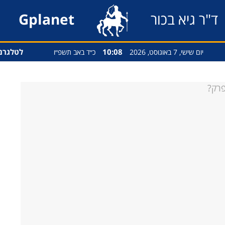
ד"ר גיא בכור
Gplanet
10:08
לטלגרם
יום שישי, 7 באוגוסט, 2026
כ״ד באב תשפ״ו