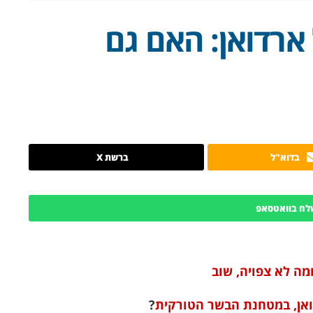
רדואן: האם גם
בדוא"ל
ברשת X
לח בוואטסאפ
מה לא צפויה, שוב
אן, במטחנת הבשר הטורקית
?