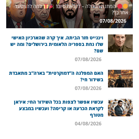
המתנה הגדולה – לקראת סיום!
למה להצטער
אחר כך?
07/08/2026
וינגייט חזר הביתה. איך קרה שהארכיון האישי
שלו נחת בספריה הלאומית בירושלים? ומה יש
שם?
07/08/2026
האם המפלגה ה”דמוקרטית” בארה”ב מתאבדת
בשידור חי?
07/08/2026
עכשיו אפשר לצפות בכל השידור החי: איראן
לקראת הכרעה או קריסה? ועכשיו במבצע
מטורף
04/08/2026