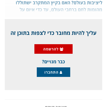
ליציבות בעולם? האם בקיץ המתקרב ישתוללו
מהומות לחם ברחבי העולם, עד כדי איום על
משטרים, כולל אלה הערביים? לחברי מועדון
ג'יפלאנט. לחם ושעשועים? לא לחם, ולא
שעשועים.
עליך להיות מחובר כדי לצפות בתוכן זה
ראשית לכל, יש לדעת שרוסיה ואוקראינה שלטו עד
להרשמה
למלחמה הגדולה על 30% מאספקת החיטה, כולל
לאירופה, למזרח התיכון, למדינות אפריקה, ואפילו
כבר מנויים?
התחברו