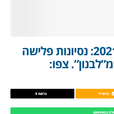
מלחמת העצמאות 2021: נסיונות פלישה
”לבנון”. צפו:
בדוא"ל
ברשת X
לח בוואטסאפ