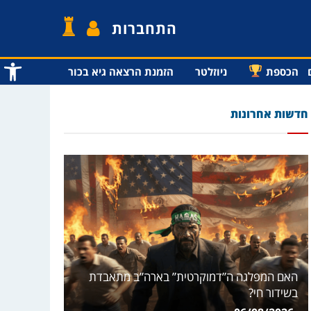
התחברות
פתח סרג
הכספת
ניוזלטר
הזמנת הרצאה גיא בכור
חדשות אחרונות
האם המפלגה ה”דמוקרטית” בארה”ב מתאבדת
בשידור חי?