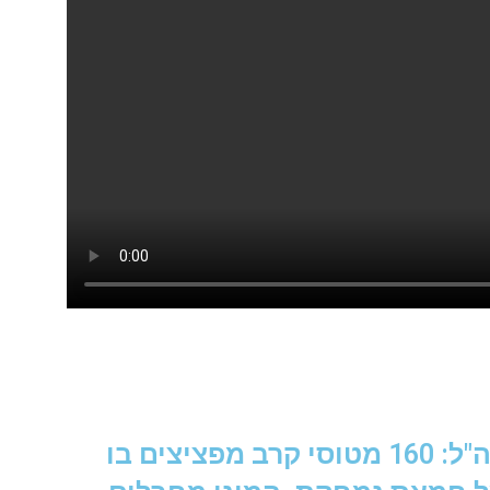
תרגיל העורמה הגאוני של צה"ל: 160 מטוסי קרב מפציצים בו