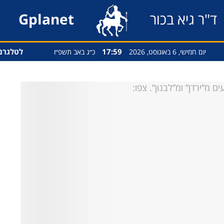
ד"ר גיא בכור
Gplanet
17:59
לטלגרם
יום חמישי, 6 באוגוסט, 2026
כ״ג באב תשפ״ו