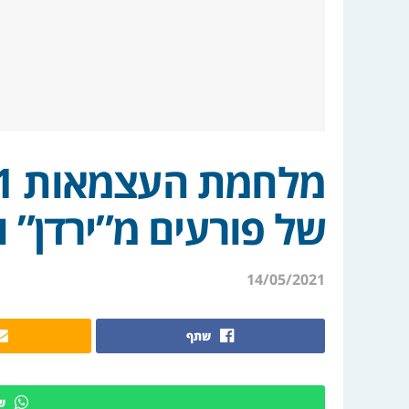
של פורעים מ”ירדן” ומ
14/05/2021
שתף
ש