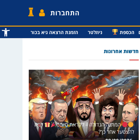
התחברות
פתח סרג
הכספת
ניוזלטר
הזמנת הרצאה גיא בכור
חדשות אחרונות
המתנה הגדולה – לקראת סיום!
למה
להצטער אחר כך?