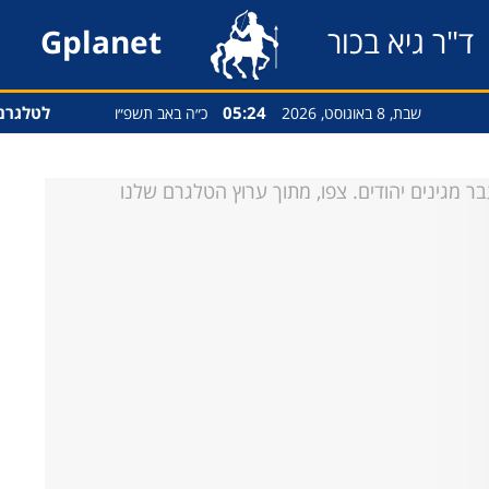
ד"ר גיא בכור
Gplanet
05:24
לטלגרם
שבת, 8 באוגוסט, 2026
כ״ה באב תשפ״ו