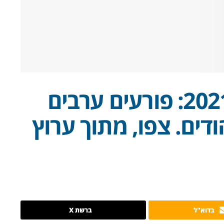
מלחמת העצמאות 2021: פורעים ערבים
ודים. צפו, מתוך ערוץ
בדוא"ל
ברשת X