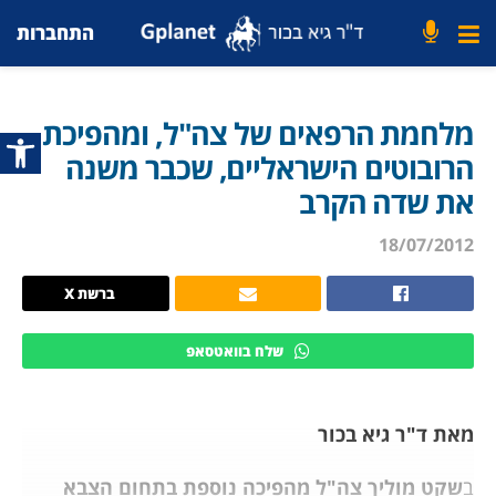
התחברות
מלחמת הרפאים של צה"ל, ומהפיכת
פתח סרג
הרובוטים הישראליים, שכבר משנה
את שדה הקרב
18/07/2012
ברשת X
שלח בוואטסאפ
מאת ד"ר גיא בכור
ב
שקט מוליך צה"ל מהפיכה נוספת בתחום הצבא