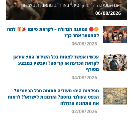
האם המפלגה ה”דמוקרטית” בארה”ב מתאבדת בשידור חי?
06/08/2026
המתנה הגדולה – לקראת סיום!
למה
להצטער אחר כך?
06/08/2026
עכשיו אפשר לצפות בכל השידור החי: איראן
לקראת הכרעה או קריסה? ועכשיו במבצע
מטורף
04/08/2026
מפלצות הים: סעודיה חסומה מכל הכיוונים?
הנפט העולמי נחסם? הזדמנות לישראל? לראות
את התמונה הגדולה
02/08/2026