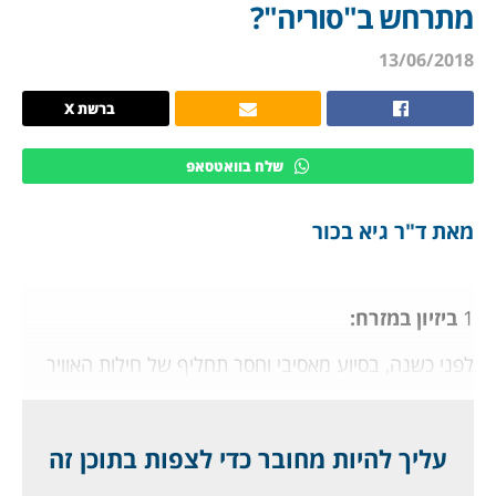
מתרחש ב"סוריה"?
13/06/2018
ברשת X
שלח בוואטסאפ
מאת ד"ר גיא בכור
1
ביזיון במזרח:
לפני כשנה, בסיוע מאסיבי וחסר תחליף של חילות האוויר
הרוסי והאמריקני (במקביל, וכל אחד לחוד), הצליחו בשאר
והכוחות השיעיים לסחוף מזרחה לעבר השטחים העצומים
שהיו נתונים בידי ארגון דאעש ("המדינה האסלאמית"),
עליך להיות מחובר כדי לצפות בתוכן זה
ולהגיע עד לנהר הפרת. בכך השתלט בשאר על כ- 45