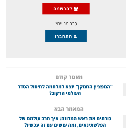
אחוזים משטח סוריה שהיתה בידיו בעבר. רבים ראו בכך
סוף פסוק לארגון הסוני האכזרי, ולתחילת חזרת הסדר
להרשמה
ה"אסדי" לסוריה, אך תמונת המצב הזו היתה נכונה לאותו
הזמן, ולחדירת מיליציות שיעיות, שגם נלחמו על הקרקע,
כבר מנויים?
התחברו
מאמר קודם
"המפציץ החמקן" יוצא למלחמה לחיסול הסדר
העולמי הרקוב?
המאמר הבא
כורתים את ראש המדוזה: איך חרב עולמם של
הפלשתינאים, ומה עושים עם זה עכשיו?