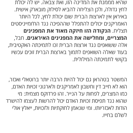
שהיא מממנת את המדינה הזו, ואת צבאה. יש לה יכולת
לחץ גדולה, ולכן הצליחה להביא לסילוק מובארק אישית.
באיראן אין לארצות הברית שום יכולת לחץ, לכל היותר
האמריקנים יכולים להתפלל שההפיכה נגד הח’ומייניסטים
תצליח.
הנקודה הזו חיזקה מאוד את המפגינים
המצריים, ומחלישה את המפגינים האיראנים.
חבל,
אלה ששואפים נגד ארצות הברית זכו לתמיכתה האקטיבית,
בעוד שאלה השואפים לתמוך בארצות הברית זוכים עכשיו
בקושי לתמיכתה המילולית.
המשטר בטהראן גם יכול להיות הרבה יותר ברוטאלי ואכזר,
הוא לא חייב דין וחשבון לאמריקנים ולארגוני זכויות האדם,
כמו המצרים, לפחות על הנייר. זהו פרדוקס מצמית: מי
שהוא נגד תפיסת זכויות האדם יכול להרשות לעצמו להישרד
הודות לאכזריותו. ומי שנאמן לחוקתיות ולזכויות, ייאלץ אולי
לשלם בחייו.