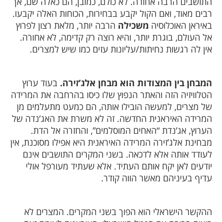
התושבים הרבה אחורה. לא כולם, כמובן, הם כאלה שם, אך
רבים מאוד, ואם הקול יקבע בבחירות, הכוחות האלה יקבעו.
באיראן האוכלוסיה
משכילה
הרבה יותר, מלאת רצון לפרוץ
אל העולם, בוגרת יותר, והיא רוצה רק קדימה, לא אחורה.
אין לה רגשות נחיתות/עליונות עזים כמו שיש למצרים.
המבחן בין המצודות הוא מבחן אלג’זירה.
בעוד ערוץ
הטלוויזיה הזה והאתר הנפוץ שלו כיסו בהרחבה את המרידה
של מצרים, למעשה הובילו אותה, הם כמעט מתעלמים מן
המרידה האיראנית החדשה. זה לא משרת את האג’נדה של
הערוץ, אג’נדת “האחים המוסלמים”, והחזרה אל הדת.
מבחינת אלג’זירה המרידה האיראנית היא אפילו מסוכנת, אין
לעודד אותה אלא לדכאה. בשני המקרים התושבים אינם
יודעים לאן יקח אותם העתיד. אלא שעתיד מעורפל אולי
עדיף בעיניהם מאשר הווה קודר.
ההקשר הישראלי הוא הפוך בשני המקרים. המצרים לא