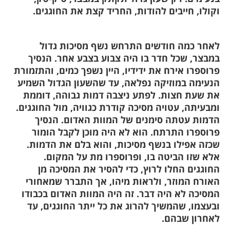
וקולו, חייבים להודות, החריד קצת את החוגגים.
לאחר כמה חודשים התרחש נשף מסיכות גדול
במבצר, שכל חדר בו היה צבוע בצבע אחר. הנסיך
פרוספרו אירח את ידידיו, היין נשפך כמים, והתזמורת
הנעימה במוזיקה נפלאה, עד שהשעון הגדול השמיע
את שעת חצות. לפתע ניצבה דמות גבוהה, דוממת
ומבעיתה, עטויה מסיכה קודרת כגוויה, מול החוגגים.
הדמות עטתה סימנים של המוות האדום. הנסיך
פרוספרו התרתח. הוא לא היה מוכן לקבל הומור
שכזה אפילו בנשף מסיכות, והוא בלם את הדמות.
אלא שזו הביטה בו, ופרוספרו מת על המקום.
החוגגים החלו לרוץ, כדי להסיר את המסיכה מן
האורח המוזר, ולראות מיהו, אך התברר שמאחורי
המסיכה לא היה דבר. זה היה המוות האדום בכבודו
ובעצמו, שהמשיך להרוג את כל ייתר החוגגים, עד
לאחרון שבהם.