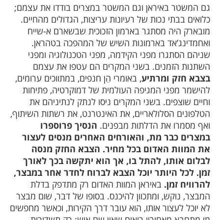
גם המשטר באיראן וגם המשטר במצרים בודדו את עצמם;
כלואים בבתי נכות של רעיונות עריצות, הגדולים מהחיים.
מובארק היה מסתגר בארמון הזכוכית שבשארם א-שייח
ואחמדינג’אד בארמונות השיש של המהפכה בטהראן.
שניהם הסתגרו מפני הקידמה, מפני הטכנולוגיה ומפני
השתנות הזמנים. בשני המקרים הם עטפו את עצמם
בצבא חזק ומרתיע
, באומרי הֵן חנפים, במתווכים ערומים,
להישמר מפני המגיפה העולמית של דמוקרטיה, פתיחות
וחיים שוצפים. בשני המקרים ניסו לנתק לנתיניהם את
הטלפונים הסלולאריים, את האינטרנט, את רשתות השיתוף,
ואף מסמרו את הדלתות מבפנים.
הנסיך פרוספרו
במצרים כבר מת, והאורחים האחרים מנסים לעצור
את המוות האדום בכל מחיר. הצבא החזק מנסה
לבלום אותו, להתל בו, אך הוא יתקשה בכך לאורך
זמן. לכל היותר יוכל הצבא לברוח לחדר אחר במבצר,
להרוויח זמן.
באיראן המוות האדום רק מתדפק בדלת
המבצר, נוקש, ומתכוון להיכנס. בסופו של דבר, שום מבצר
לא יוכל לעצור אותו, הוא עובר דרך הקירות, וכאשר מחפשים
מי מתחבא מאחוריו רואים שאין שם איש: רק תשדורות