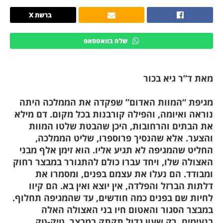
ברשת X
שלח בוואטסאפ
מאת ד”ר גיא בכור
מגיפת “המוות האדום” שפקדה את הממלכה היתה
נוראה ואיומה, והפילה קורבנות בכל מקום. דם מילא
את הבתים והרחובות, היכן שהבטת שלטו המוות
והצער. אלא שהנסיך פרוספרו, שליט הממלכה,
החליט שהמגיפה לא תגיע אליו. הוא זימן אלף מבני
האצולה שלו, ויחד עברו כולם להתגורר במבצר רחוק
ומבודד. הם נעלו את עצמם בפנים, ומסמרו את
דלתות הברזל והפלדה, אין יוצא ואין בא. הם קיוו
לחיות שם בפנים כמה חודשים, עד שהמגיפה תחלוף.
במבצר הסגור והאטום חיו בני האצולה האלה
בנעימים. רק שעון גדול תקתק במבצר, טיק-טק,