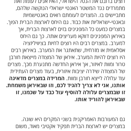
רוצים ברובם את הנטל הישראלי, האיראנים לעומת זאת
מתמרדים נגד המשטר האנטי ישראלי הנוקשה שלהם,
מתביישים בו. המצרים לעומתם רואים באנטישמיות
ובאנטי-ישראליות אות כבוד. גם היחס לארצות הברית הפוך.
במצרים כמעט כל המפגינים בזים לארצות הברית, אך
באיראן המפגינים דווקא מעריצים אותה. כך גם היחס
למערב. במצרים רבים היו רוצים לחיות בציוויליזציה
אסלאמית או מזרחית, שתאתגר את המערב. באיראן רבים
היו רוצים להיות המערב. איראן של המצודה מייצאת חורבן
טרור ומוות לאיזור, אך איראן החדשה מתנערת מכך. מצרים
של המצודה שידרה יציבות איזורית, בעוד מצרים העתידית
עוד עלולה לייצא חורבן ומוות.
המרידה במצרים מדאיגה
אותנו, אני לא צריך להגיד לכם, וזו שבאיראן משמחת.
זו שבמצרים עלולה להוסיף עול כבד על שכמנו, זו
שבאיראן להוריד אותו.
גם המעורבות האמריקנית בשני המקרים היא שונה.
במצרים יש לארצות הברית תפקיד אקטיבי מאוד, משום