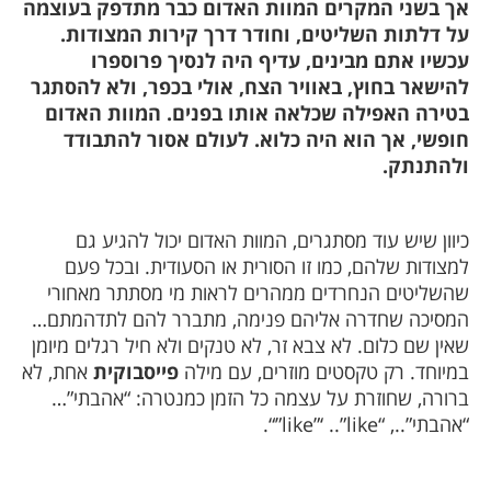
אך בשני המקרים המוות האדום כבר מתדפק בעוצמה
על דלתות השליטים, וחודר דרך קירות המצודות.
עכשיו אתם מבינים, עדיף היה לנסיך פרוספרו
להישאר בחוץ, באוויר הצח, אולי בכפר, ולא להסתגר
בטירה האפילה שכלאה אותו בפנים. המוות האדום
חופשי, אך הוא היה כלוא. לעולם אסור להתבודד
ולהתנתק.
כיוון שיש עוד מסתגרים, המוות האדום יכול להגיע גם
למצודות שלהם, כמו זו הסורית או הסעודית. ובכל פעם
שהשליטים הנחרדים ממהרים לראות מי מסתתר מאחורי
המסיכה שחדרה אליהם פנימה, מתברר להם לתדהמתם…
שאין שם כלום. לא צבא זר, לא טנקים ולא חיל רגלים מיומן
במיוחד. רק טקסטים מוזרים, עם מילה
פייסבוקית
אחת, לא
ברורה, שחוזרת על עצמה כל הזמן כמנטרה: “אהבתי”…
“אהבתי”..,
“like”‘ ..”like”
“.