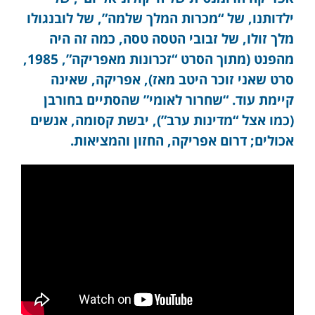
ילדותנו, של “מכרות המלך שלמה”, של לובנגולו
מלך זולו, של זבובי הטסה טסה, כמה זה היה
מהפנט (מתוך הסרט “זכרונות מאפריקה”, 1985,
סרט שאני זוכר היטב מאז), אפריקה, שאינה
קיימת עוד. “שחרור לאומי” שהסתיים בחורבן
(כמו אצל “מדינות ערב”), יבשת קסומה, אנשים
אכולים; דרום אפריקה, החזון והמציאות.