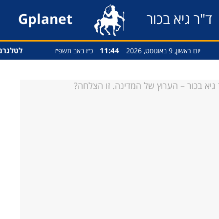
ד"ר גיא בכור
Gplanet
11:44
לטלגרם
יום ראשון, 9 באוגוסט, 2026
כ״ו באב תשפ״ו