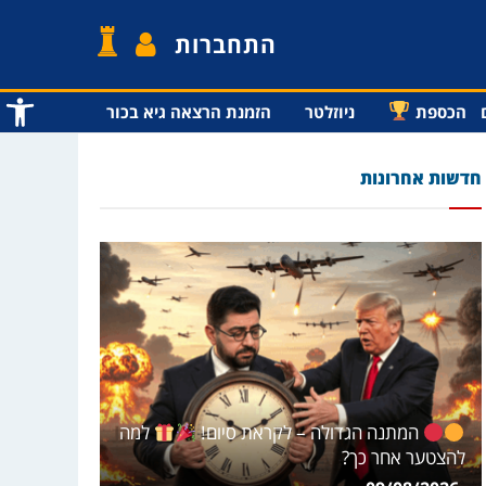
התחברות
פתח סרג
הכספת
ניוזלטר
הזמנת הרצאה גיא בכור
חדשות אחרונות
המתנה הגדולה – לקראת סיום!
למה
להצטער אחר כך?