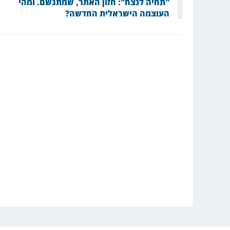
"תחיה לנצח": חזון האתר, שמתגשם. ומהי
העוצמה הישראלית החדשה?