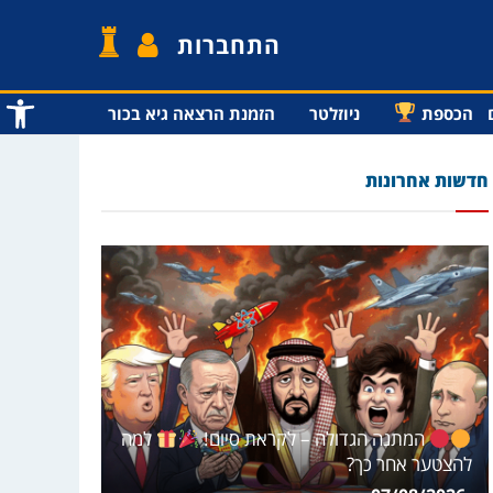
התחברות
פתח סרג
הכספת
ניוזלטר
הזמנת הרצאה גיא בכור
חדשות אחרונות
המתנה הגדולה – לקראת סיום!
למה
להצטער אחר כך?