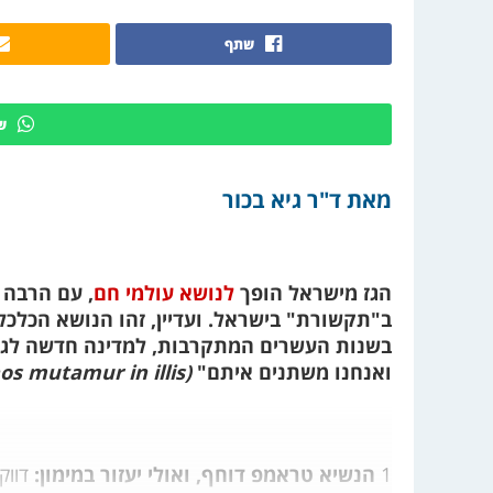
שתף
ש
מאת ד"ר גיא בכור
הגז מישראל הופך
לנושא עולמי חם
, עם הרבה 
ב"תקשורת" בישראל. ועדיין, זהו הנושא הכלכל
בשנות העשרים המתקרבות, למדינה חדשה לגמרי
ואנחנו משתנים איתם"
(Tempora mutantur et nos mutamur in illis).
1
הנשיא טראמפ דוחף, ואולי יעזור במימון:
דווק