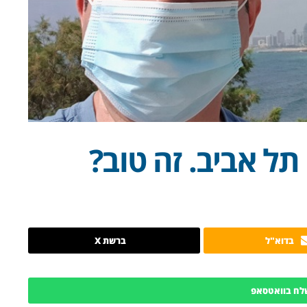
תל אביב. זה טוב?
בדוא"ל
ברשת X
לח בוואטסאפ