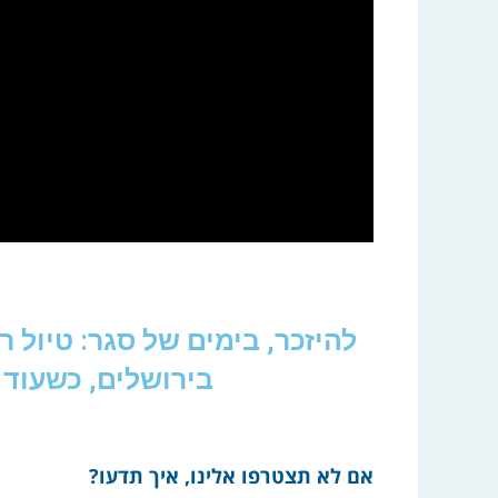
להיזכר, בימים של סגר: טיול ר
בירושלים, כשעוד 
אם לא תצטרפו אלינו, איך תדעו?