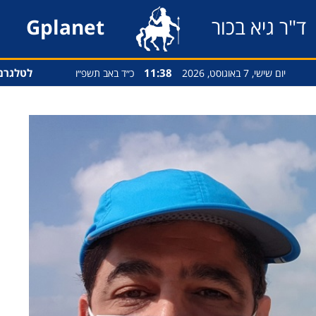
ד"ר גיא בכור
Gplanet
11:38
לטלגרם
יום שישי, 7 באוגוסט, 2026
כ״ד באב תשפ״ו