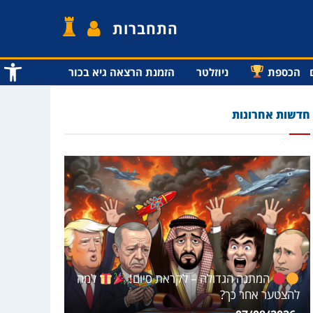
התחברות
פתח סרג
הכספת
ניוזלטר
הזמנת הרצאה גיא בכור
חדשות אחרונות
המתנה הגדולה – לקראת סיום!
למה
להצטער אחר כך?