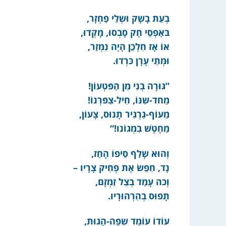
בְעֵת בָשָק וּשְלֵי פַחְזָר,
בּאַפְסֵי חָק סָבְסוּ, מָקְדוּ,
אוֹ אָז חִלְכֵן הָיָה נִמְזַר,
וּמְתֵי עָרָן כּרְדוּ.
”גּוּרָה בְנִי מִן הַפּטְעוֹן!
מֵחד-שִנּוֹ, חִיל-צִפּרְנוֹ!
מֵעוֹף-גִרְגִיר תָנוּס, צָעוֹן,
מֵחֶטֶשׁ בִמְגוֹנו!“
וְהוּא שָלַף סֵיפוֹ הָחַז,
נָד, חִפֵשׂ אֶת פְחִיק צָרָיו –
וְכה עָמַד בְצֵל זַמְזָם,
תָפוּס בְהִרְהוּרָיו.
עוֹדוֹ עוֹמֵד שְפֶה-הָגוּת,