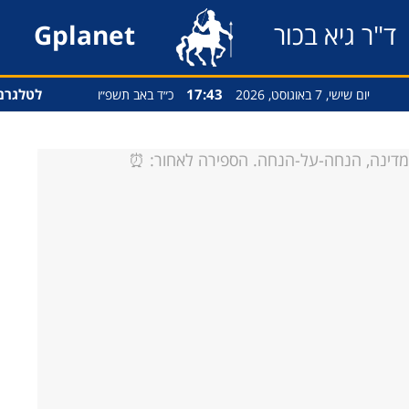
ד"ר גיא בכור
Gplanet
17:43
לטלגרם
יום שישי, 7 באוגוסט, 2026
כ״ד באב תשפ״ו