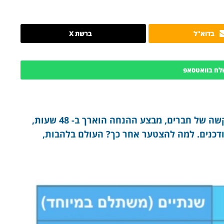
בדוא"ל
ברשת X
לח בוואטסאפ
בשל עניין רב במבצע ההנחה ה”מטורף”, ובקשה של חברים, מבצע ההנחה הוארך ב- 48 שעות,
דכנים. למה להצטער אחר כך? העולם בלהבות,