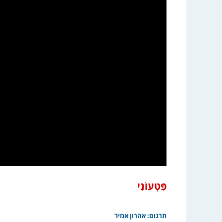
פִּטְעוֹנִי
תרגום: אהרון אמיר