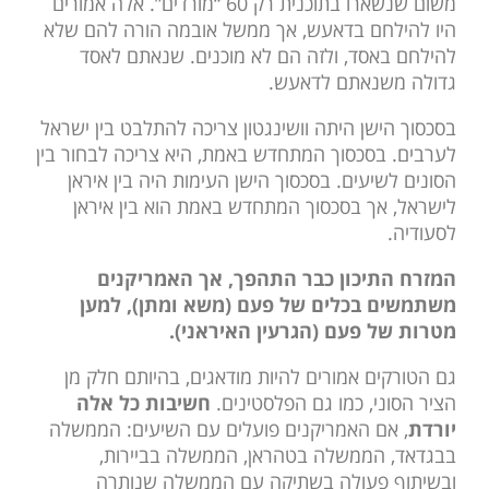
משום שנשארו בתוכנית רק 60 “מורדים”. אלה אמורים
היו להילחם בדאעש, אך ממשל אובמה הורה להם שלא
להילחם באסד, ולזה הם לא מוכנים. שנאתם לאסד
גדולה משנאתם לדאעש.
בסכסוך הישן היתה וושינגטון צריכה להתלבט בין ישראל
לערבים. בסכסוך המתחדש באמת, היא צריכה לבחור בין
הסונים לשיעים. בסכסוך הישן העימות היה בין איראן
לישראל, אך בסכסוך המתחדש באמת הוא בין איראן
לסעודיה.
המזרח התיכון כבר התהפך, אך האמריקנים
משתמשים בכלים של פעם (משא ומתן), למען
מטרות של פעם (הגרעין האיראני).
גם הטורקים אמורים להיות מודאגים, בהיותם חלק מן
הציר הסוני, כמו גם הפלסטינים.
חשיבות כל אלה
יורדת
, אם האמריקנים פועלים עם השיעים: הממשלה
בבגדאד, הממשלה בטהראן, הממשלה בביירות,
ובשיתוף פעולה בשתיקה עם הממשלה שנותרה