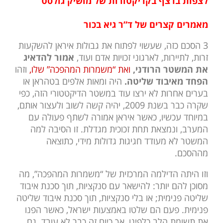
לצפות ברצף בקריקטורות של מושיק גולס
ט
מאמרים קצרים של ד”ר גיא בכור
3 הסכם כזה, שעשוי לפתוח את גבולות איראן להשקעות
זרות, לתיירות, לארגוני זכויות אדם ועוד,
אמור להדאיג
את המשטר הרודני,
ואת “משמרות המהפכה” שלו,
וזהו
הפחד מאיבוד שליטה.
היה ומאות אלפים בטהראן או
בערים אחרות לא ירצו עוד במשטר הדיקטטורי הזה, כפי
שקרה כבר בשנת 2009, יהיה קשה לשוב ולעצור אותם,
במיוחד עכשיו, כאשר איראן אמורה לשתף פעולה עם
המערב, ונמצאת תחת זכוכית מגדלת. זו הסיבה למה
המשטר לא מעודד חגיגות גדולות מידי, כתוצאה
מההסכם.
וזו היתה הדילמה המרכזית של “משמרות המהפכה”, מה
מסוכן להם יותר: להישאר עם סנקציות, תוך סכנת איבוד
שליטה פנימית; או בלי סנקציות, תוך סכנת איבוד שליטה
פנימית. פעם הם שלטו באמצעות ישראל, כאשר הפנו
את תשומת הלב כלפינו, אך כיום זה כבר לא עובד. גם