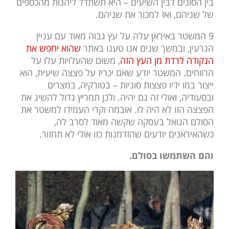
בין הסונים לבין השיעים – היא תשתדל ליהנות מהכספים
של שניהם, ואז למכור את שניהם.
9 המשטר באיראן עלה על עץ גבוה מאוד עם עניין
הגרעין, ובמשך שנים אנו טענו באתר
שהוא יחפש את
הנקודה לרדת מן העץ הזה
, משום שהעלויות עלו על
הרווחים. המשטר יודע שאם יכריז על פצצה שיעית, הוא
ייצור במו ידיו פצצות סוניות – בטורקיה, במצרים
ובסעודיה, ואולי זה גם יהיה. ולכן תמריץ גדול להשיג את
הפצצה הזו לא היה לו. אובמה וקרי העמידו למשטר את
הסולם הגואל בעסקה שקשה מאוד לסרב לה,
כשהאיראנים יודעים שהזדמנות כזו אולי לא תחזור.
והם השתמשו בסולם.