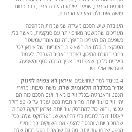
תוכנית הגרעין, שפעם שלהבה את היצרים, כבר פחות
עושה זאת, ולכן היא לא הכרחית.
העובדה שיש הסכם מעידה שמשמרות המהפכה
מעריכים שהמשטר מאוים יותר עם סנקציות, מאשר בלי,
כשפעם הם העריכו ההיפך. זה גם אומר שמשטר
הסנקציות בלם את השאיפות האזוריות של איראן לכל
רחבי המזרח התיכון, לאחר “האביב הערבי”. לעמוד
ביעדים כל כך שאפתניים צריך הרבה כסף והשפעה,
שעכשיו אולי יהיו.
4 בניגוד למה שחושבים,
איראן לא צפויה לזינוק
אדיר בכלכלה הלאומית שלה,
משתי סיבות: מחירי
הנפט והאנרגיה-בכלל זולים מאוד, ועם הסכם כזה הם
יהיו זולים עוד יותר. מחיר חבית נפט עומד על כ- 50 דולר
עכשיו, והוא יכול להתרסק עוד יותר. איראן זקוקה לפחות
ל-100 דולר לחבית כדי להתאושש. הפרדוקס שלה: ככל
שתמכור יותר, ותנסה להציף את השווקים, כך מחירי
הנפט יצנחו עוד יותר, מה גם שבארות נפט רבות שלה