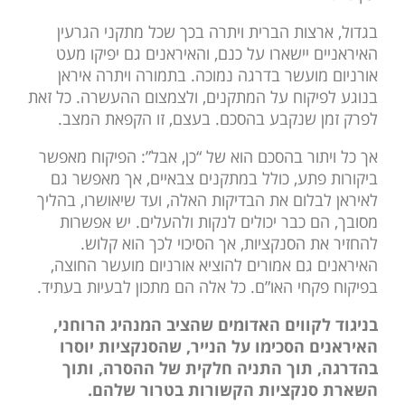
בגדול, ארצות הברית ויתרה בכך שכל מתקני הגרעין
האיראניים יישארו על כנם, והאיראנים גם יפיקו מעט
אורניום מועשר בדרגה נמוכה. בתמורה ויתרה איראן
בנוגע לפיקוח על המתקנים, ולצמצום ההעשרה. כל זאת
לפרק זמן שנקבע בהסכם. בעצם, זו הקפאת המצב.
אך כל ויתור בהסכם הוא של “כן, אבל”: הפיקוח מאפשר
ביקורות פתע, כולל במתקנים צבאיים, אך מאפשר גם
לאיראן לבלום את הבדיקות האלה, ועד שיאושרו, בהליך
מסובך, הם כבר יכולים לנקות ולהעלים. יש אפשרות
להחזיר את הסנקציות, אך הסיכוי לכך הוא קלוש.
האיראנים גם אמורים להוציא אורניום מועשר החוצה,
בפיקוח פקחי האו”ם. כל אלה הם מתכון לבעיות בעתיד.
בניגוד לקווים האדומים שהציב המנהיג הרוחני,
האיראנים הסכימו על הנייר, שהסנקציות יוסרו
בהדרגה, תוך התניה חלקית של ההסרה, ותוך
השארת סנקציות הקשורות בטרור שלהם.