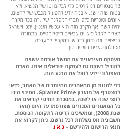
13 סנטורים דמוקרטים כדי לבלום וטו של הנשיא, ולא
בטוח שזה יושג. אובמה יודע להפעיל מכבש של לחצים,
איומים וסוכריות כלפי חברי המפלגה שלו. זה בכל מקרה
יהיה קשה, אך הקרב הזה הוא עכשיו העניין. יתכן וישראל
תצליח לקבל פיצויים צבאיים ודיפלומטיים, בתמורה
לריצוייה, וזה הזמן לדרוש, במקביל למערכה
הפרלמנטארית בוושינגטון.
העסקה האיראנית עם ממשל אובמה עשויה
להוביל בשקט גם לעסקה ישראלית איתו. האדם
האפולוני יידע לנצל את הרגע הזה.
כדי להנות מן המאמרים המיוחדים של האתר, כדאי
להצטרף אל מועדון Gplanet Prime. המינוי הינו
לחצי שנה או לשנה. במסגרת המינוי קוראים את
כל המאמרים הסגורים שפורסמו עד היום (מאז
שנת 2008), וממשיכים קדימה לתקופה הנוספת.
חשבונית מס נשלחת לכל נרשם. ניתן לקרוא את
תנאי הרישום ולהירשם –
כ א ן
.