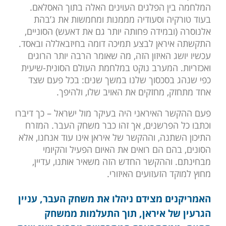
המלחמה בין הפלגים העוינים האלה בתוך האסלאם.
בעוד טורקיה וסעודיה מממנות ומחמשות את ג’בהת
אלנוסרה (ובמידה פחותה יותר גם את דאעש) הסוניים,
התקשתה איראן לבצע תמיכה דומה בחיזבאללה ובאסד.
עכשיו יושג האיזון הזה, מה שאומר הרבה יותר הרוגים
ואכזריות. המערב נוקט במלחמת העולם הסונית-שיעית
כפי שנהג בסכסוך שלנו במשך שנים: בכל פעם שצד
אחד מתחזק, מחזקים את האויב שלו, ולהיפך.
פעם ההקשר האיראני היה בעיקר מול ישראל – כך דיברו
וכתבו כל הפרשנים, אך זהו כבר משחק העבר. המזרח
התיכון השתנה, וההקשר של איראן אינו עוד אנחנו, אלא
הסונים, בהם הם רואים את האיום הפעיל והקיומי
מבחינתם. וההקשר החדש הזה משאיר אותנו, עדיין,
מחוץ למוקד הזעזועים האיזורי.
האמריקנים מצידם ניהלו את משחק העבר, עניין
הגרעין של איראן, תוך התעלמות ממשחק