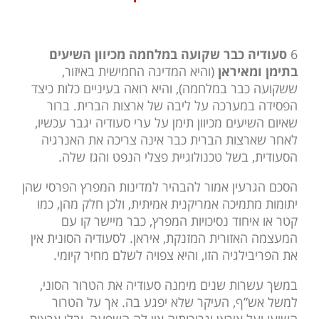
6
סעודיה כבר שקועה במלחמה מכיוון השיעים
בתימן ומאיראן
(והיא המדינה החמישית באיזור,
ששקועה כבר במלחמה), והיא רואה בעיניים כלות כיצד
הפסידה במערכה על ליבה של ארצות הברית. ברור
שאיום השיעים מכיוון תימן על ערי סעודיה יגבר עכשיו,
לאחר שארצות הברית כבר אינה צריכה את האנרגיה
הסעודית, בשל טכנולוגיית פצלי הנפט והגז שלה.
הסכם הגרעין אמור להבהיר למדינות המפרץ הפרסי שהן
יתומות מתמיכה אמריקנית אמיתית, ולכן חלק מהן, כמו
קטר או איחוד נסיכויות המפרץ, כבר מיישר קו עם
המעצמה האזורית המזנקת, איראן. לסעודיה הסונית אין
את הפריבילגיה הזו, והיא צפויה לשלם מחיר קיומי.
במשך עשרות שנים מימנה סעודיה את הטרור הסוני,
למשל אש”ף, העיקר שלא יפגע בה. אך על הטרור
השיעי ועל איראן וגרורותיה אין לה השפעה, ובלי ארצות