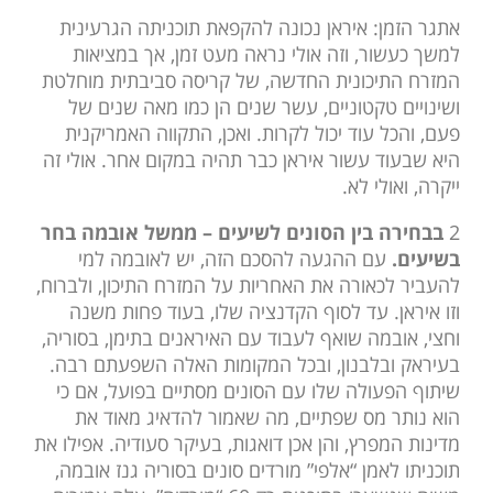
אתגר הזמן: איראן נכונה להקפאת תוכניתה הגרעינית
למשך כעשור, וזה אולי נראה מעט זמן, אך במציאות
המזרח התיכונית החדשה, של קריסה סביבתית מוחלטת
ושינויים טקטוניים, עשר שנים הן כמו מאה שנים של
פעם, והכל עוד יכול לקרות. ואכן, התקווה האמריקנית
היא שבעוד עשור איראן כבר תהיה במקום אחר. אולי זה
ייקרה, ואולי לא.
2
בבחירה בין הסונים לשיעים – ממשל אובמה בחר
בשיעים.
עם ההגעה להסכם הזה, יש לאובמה למי
להעביר לכאורה את האחריות על המזרח התיכון, ולברוח,
וזו איראן. עד לסוף הקדנציה שלו, בעוד פחות משנה
וחצי, אובמה שואף לעבוד עם האיראנים בתימן, בסוריה,
בעיראק ובלבנון, ובכל המקומות האלה השפעתם רבה.
שיתוף הפעולה שלו עם הסונים מסתיים בפועל, אם כי
הוא נותר מס שפתיים, מה שאמור להדאיג מאוד את
מדינות המפרץ, והן אכן דואגות, בעיקר סעודיה. אפילו את
תוכניתו לאמן “אלפי” מורדים סונים בסוריה גנז אובמה,