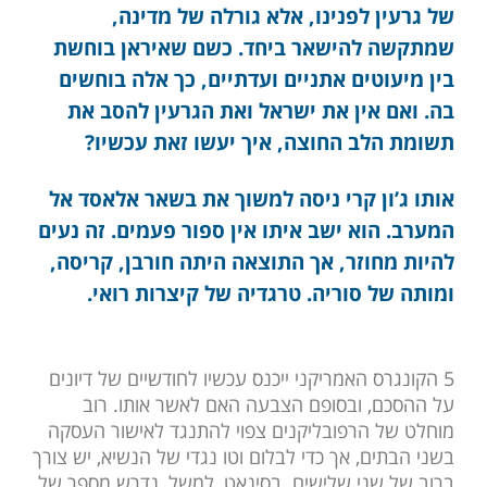
של גרעין לפנינו, אלא גורלה של מדינה,
שמתקשה להישאר ביחד. כשם שאיראן בוחשת
בין מיעוטים אתניים ועדתיים, כך אלה בוחשים
בה. ואם אין את ישראל ואת הגרעין להסב את
תשומת הלב החוצה, איך יעשו זאת עכשיו?
אותו ג’ון קרי ניסה למשוך את בשאר אלאסד אל
המערב. הוא ישב איתו אין ספור פעמים. זה נעים
להיות מחוזר, אך התוצאה היתה חורבן, קריסה,
ומותה של סוריה. טרגדיה של קיצרות רואי.
5 הקונגרס האמריקני ייכנס עכשיו לחודשיים של דיונים
על ההסכם, ובסופם הצבעה האם לאשר אותו. רוב
מוחלט של הרפובליקנים צפוי להתנגד לאישור העסקה
בשני הבתים, אך כדי לבלום וטו נגדי של הנשיא, יש צורך
ברוב של שני שלישים. בסינאט, למשל, נדרש מספר של