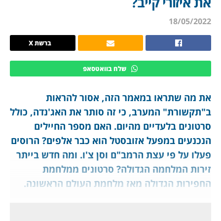
את איזורי קייב?
18/05/2022
ברשת X
שלח בוואטסאפ
את מה שתראו במאמר הזה, אסור להראות
ב"תקשורת" המערב, כי זה סותר את האג'נדה, כולל
סרטונים בלעדיים מהיום. האם מספר החיילים
הנכנעים במפעל אזובסטל הוא כבר אלפים? הרוסים
פעלו על פי עצת הרמב"ם וסן צ'ו. ומה חדש בייתר
זירות המלחמה הגדולה? סרטונים ממלחמת
החפירות הגדולה מאז מלחמת העולם הראשונה.
מיוחד לחברי ג'יפלאנט, שיודעים מעבר
ל"תקשורת".