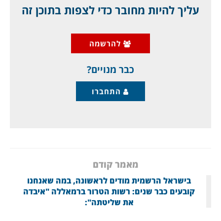
עליך להיות מחובר כדי לצפות בתוכן זה
הרוסים משתעשעים באכזריות באלפי החיילים
האוקראינים שהתבצרו במחילות הענק של מפעל
להרשמה
אזובסטל, כמו אריה המשתעשע עם הצייד שלו.
לאחר שצרו עליהם ומנעו מהם מזון ואספקה, הם
כבר מנויים?
התחברו
מאמר קודם
בישראל הרשמית מודים לראשונה, במה שאנחנו
קובעים כבר שנים: רשות הטרור ברמאללה "איבדה
את שליטתה":