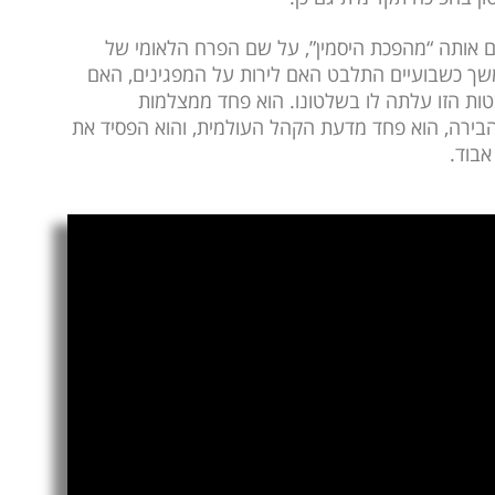
ים אותה “מהפכת היסמין”, על שם הפרח הלאומי של
ך כשבועיים התלבט האם לירות על המפגינים, האם
ות הזו עלתה לו בשלטונו. הוא פחד ממצלמות
הבירה, הוא פחד מדעת הקהל העולמית, והוא הפסיד את
אבוד.