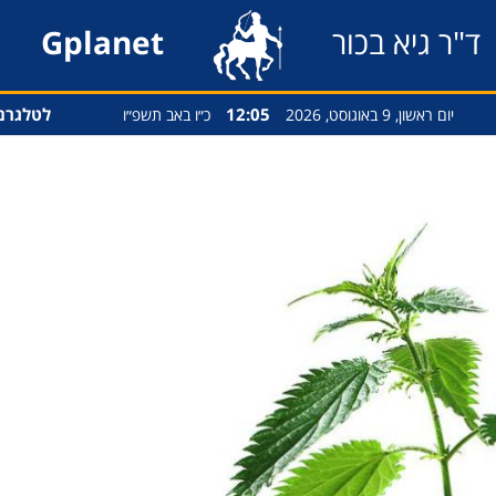
ד"ר גיא בכור
Gplanet
12:05
לטלגרם
יום ראשון, 9 באוגוסט, 2026
כ״ו באב תשפ״ו