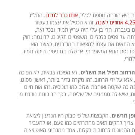
 היא הוכחה נוספת לכלל,
אותו כבר למדנו
. התל”ג
4.2 אחוזים לשנה
, והוא הכפיל את עצמו בעשור
 בעברה. הרי בן עלי היה עריץ תמיד, ובכל זאת,
ה על פסים כלכליים ומשפטיים תקינים. לדוגמה: חוק
וא התאים את עצמו למציאות המודרנית, כאשר הוא
פרנסת התא המשפחתי. אבטלה בתוניסיה היתה תמיד,
מרי.
רחוב מפיל את השליט
. לא הפיכה צבאית, לא הפיכה
לא על ידי הרחוב. זהו מקרה נדיר ביותר, ראשון מסוגו,
נה כה שקטה ואוהבת שלום כמו תוניסיה. זהו אות חיים
ח, שיש לה סממנים של שליטה. בכך הריבונות נודדת מן
.
ופן מרשים
. הקבוצות של פייסבוק היו הגרעין ליציאת
צריך להקים תאים מחתרתיים כמו פעם, או להעביר
 ההמונים לרחובות בקלות. אחד ממנהיגי האופוזיציה