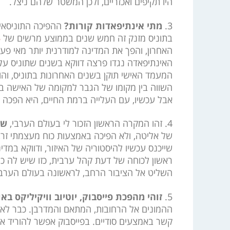
היו תקיפים ואכזריים, ולכן המשטר שלהם ניצל.
3.
מתי אינתיפאדות קורות?
ההפיכה התוניסאית
בתוניס מזנק זה חמש שנים בממוצע מרשים של
5
האחרון, והפך את המדינה למודרנית יותר מאי פעם
האינתיפאדה נגדו פרצה דווקא בשנים שתוניס עלת
המעמד האישי תוקן בשנים האחרונות בתוניס, וה
השווה בין מקומו של הגבר למקומה של האישה ב
אבל עכשיו, עם העלייה ברמת החיים, היא הפכה ל
4. זהו המקרה הראשון הזכור לי בעולם הערבי,
שה
של אליטה, ולא הפיכה באמצעות כוח מעצמתי זר, א
שייכנס עכשיו להיסטוריה של האיזור, ודווקא במדי
ראשון לכוחה של דעת קהל ערבית, כזו שיש לה כו
השליט אל הציבור הרחב, לראשונה בעולם הערבי
5.
זוהי מהפכת פייסבוק, יוטיוב וויקיליקס בא
ההמונים אל הרחובות, המתאם והמדרבן. כבר לא 
קשר באמצעים סודיים. בפייסבוק אפשר להוריד את