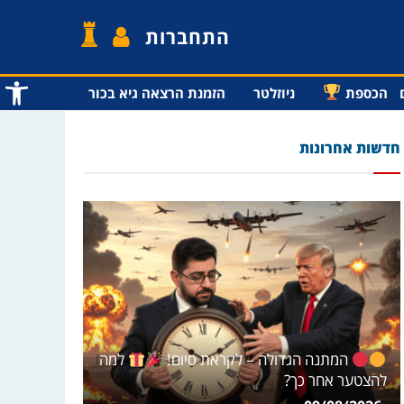
התחברות
פתח סרג
הכספת
ניוזלטר
הזמנת הרצאה גיא בכור
חדשות אחרונות
המתנה הגדולה – לקראת סיום!
למה
להצטער אחר כך?