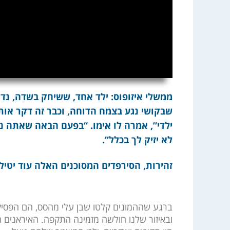
ממשלי איזופוס: ילד אחד, ששיחק בשדה, נדקר
שבקושי נגע בצמח הדוחה, וכבר זה דקר אותו
ילדי”, אמרה לו אימו. “בפעם הבאה שאתה נ
לא יזיק לך בכלל”.
זהירות, הסירפדים המסוכנים האלה עוד יטילו
ברגע שההמונים קלטו שבן עלי מהסס, הם הפסיקו