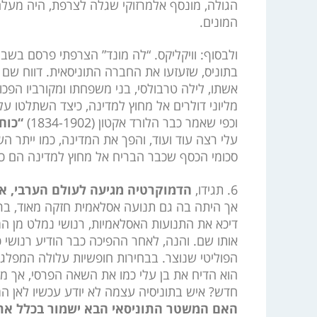
הגולה, מונסף אלמרזוקי שגלה לצרפת, היה מעלה ס
המונים.
ולבסוף: וויקליקס. “לה מונד” הצרפתי פרסם בש
בתוניס, שזעזעו את החברה התוניסאית. דווח שם 
אשתו, לילה טרבולסי, בני משפחתו ומקורביו הפכ
מליוני דולרים אל מחוץ למדינה, כיצד השתלטו על
וכפי שאמר כבר הלורד אקטון (1834-1902)
“כוח
עלי רצה עוד ועוד, והפך את המדינה, כמו ייתר 
סכומי הכסף שכבר הבריח אל מחוץ למדינה הם כ
6. תגידו,
הדמוקרטיה מגיעה לעולם הערבי, אך
אך היתה בה גם תנועה אסלאמית חזקה מאוד, ברא
דיכא את התנועות האסלאמיות, רנושי נמלט מן המד
אותו שם. והנה, לאחר ההפיכה כבר הודיע רנושי כ
הפוליטי שנוצר. בבחירות חופשיות עלולה המפלג
הוא הדיח את בן עלי כמו את השאה הפרסי, אך מה 
חדש? איש בתוניסיה עצמה לא יודע עכשיו לאן המ
האם המשטר התוניסאי הבא ישמור בכלל את