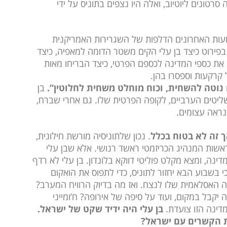
רטונים ליוטיוב, ואלה היו נצפים בתוניס על ידי
בועות האחרונים הדלפות של השגרירות האמריקנית
בפירוט כיצד בן עלי הקים משטר הדומה למאפיה, כיצד
ו את כספי המדינה לכספם הפרטי, כיצד הבריחו מאות
 קרקעות וספסרו בהן.
 נוטה להשחית, וכוח מוחלט משחית לחלוטין”.
בן
השליטים הערביים, לקופה הפרטית שלו. גם אחרי שברח,
נראה עצומים.
 זה לא בטוח בכלל
. נכון שלתוניסיה מורשת חילונית,
שות המנהיג הכריזמטי ראשד רנושי. אלא שבן עלי
ינה, ומצא מקלט פוליטי דווקא בלונדון. בן עלי לא רדף
י בשבוע הבא יחזור לתוניס, כדי לתפוס את הואקום
ה האסלאמית שלו לנצח. ואז מה בדיוק הרוויח המערב?
יקבל במקום, ועוד על סיפה של אירופה? ח’ומייני
דינה הזו צועדת.
בן עלי היה ידיד שקט של ישראל.
 הקשרים עם ישראל?