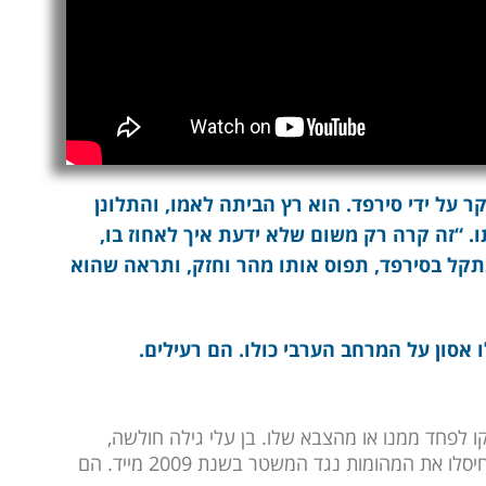
 על ידי סירפד. הוא רץ הביתה לאמו, והתלונן
. “זה קרה רק משום שלא ידעת איך לאחוז בו,
תקל בסירפד, תפוס אותו מהר וחזק, ותראה שהוא
 אסון על המרחב הערבי כולו. הם רעילים.
 לפחד ממנו או מהצבא שלו. בן עלי גילה חולשה,
ובאיזור שלנו חולשה מזמינה התקפה. האיראנים חיסלו את המהומות נגד המשטר בשנת 2009 מייד. הם