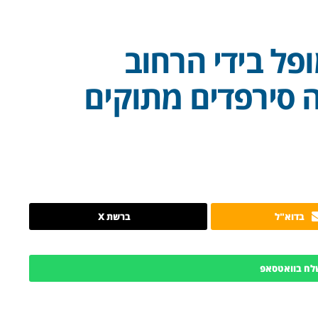
פל בידי הרחוב
ה סירפדים מתוקים
בדוא"ל
ברשת X
לח בוואטסאפ