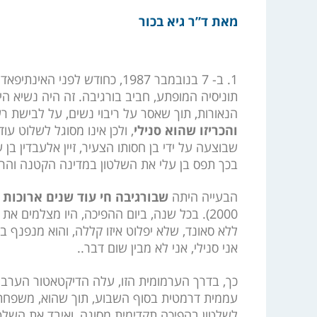
מאת ד”ר גיא בכור
1. ב- 7 בנובמבר 1987, כחודש 
תוניסיה המופתע, חביב בורגיבה. זה היה נשיא ה
הנאורות, תוך שאסר על ריבוי נשים, על לבישת רע
והכריזו שהוא סנילי
, ולכן אינו מסוגל לשלוט עו
שבוצעה על ידי בן חסותו הצעיר, זיין אלעבדין ב
בכך תפס בן עלי את השלטון במדינה הקטנה והרג
הבעייה היתה
שבורגיבה חי עוד שנים ארוכות
2000). בכל שנה, ביום ההפיכה, היו מצלמים א
ללא סאונד, שלא יפלוט איזו קללה, והוא מנפנף בט
אני סנילי, אני לא מבין שום דבר..
כך, בדרך הערמומית הזו, עלה הדיקטאטור הערבי ז
עממית דרמטית בסוף השבוע, תוך שהוא, משפחתו, 
לשלטון בהפיכה תקדימית מסוגה, ואיבד את השלטו