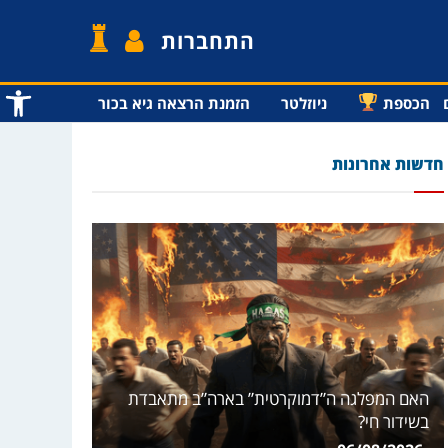
התחברות
פתח סרג
הכספת
ניוזלטר
הזמנת הרצאה גיא בכור
חדשות אחרונות
האם המפלגה ה”דמוקרטית” בארה”ב מתאבדת
בשידור חי?