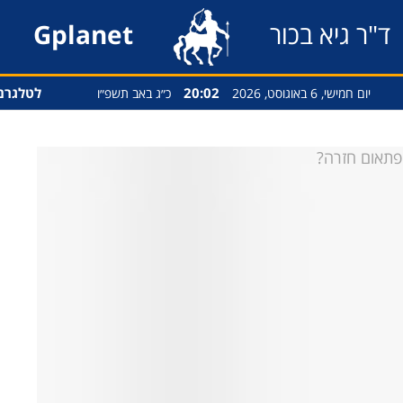
ד"ר גיא בכור
Gplanet
20:02
לטלגרם
יום חמישי, 6 באוגוסט, 2026
כ״ג באב תשפ״ו