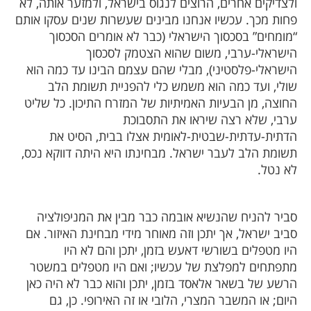
ולצדיקים אחרים, הרוצים לנגוס בישראל, ולמזער אותה, לא
פחות מכך. עכשיו אנחנו מבינים שעשרות שנים עסקו אותם
“מומחים” בסכסוך הישראלי (כבר לא אומרים הסכסוך
הישראלי-ערבי, משום שהוא הצטמק לסכסוך
הישראלי-פלסטיני), מבלי שהם עצמם הבינו עד כמה הוא
שולי, ועד כמה הוא משמש כלי להפניית תשומת הלב
החוצה, מן הבעיות האמיתיות של המזרח התיכון. כל שליט
ערבי, שלא רצה שיראו את התסבוכת
הדתית-עדתית-שבטית-לאומית אצלו בבית, הסיט את
תשומת הלב לעבר ישראל. מבחינתו היא היתה דווקא נכס,
לא נטל.
סביר להניח שהנשיא אובמה כבר מבין את המניפולציה
סביב ישראל, אך יתכן וזה מאוחר מידי מבחינת האיזור. אם
היו מטפלים בשורשי דאעש בזמן, יתכן והם לא היו
מתפתחים למפלצת של עכשיו; ואם היו מטפלים במשטר
הרשע של בשאר אלאסד בזמן, יתכן והוא כבר לא היה כאן
היום; או המשבר המצרי, הלובי או זה האירופי. כן, גם