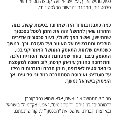
כפוי, מתיש וארוך, על ישראל ועל קבוצה מסוימת של
פלסטינים, המכונה “הרשות הפלסטינית”.
כמה כתבנו במדור הזה שמדובר בטעות קשה, כמה
הזהרנו שאין לממשל הזה את הזמן לטפל בסכסוך
שהתיישן, ואשר הפך לשולי, בעוד סכסוכים אדירים
הולכים ומתרגשים על האיזור ועל העולם. וכך, במשך
כשנתיים שלמות התעסק הממשל האמריקני בנו,
התעסק בעבר, בעוד שמטחנת הבשר הסורית הלכה
והתרחבה בהווה; עיראק קרסה; לוב הפכה למקפצת
ג’יהאדיסטים לאירופה; תימן חרבה וחורבותיה נפלו
על סעודיה; ואירופה הסתחררה במליוני פליטים. אך
העיסוק בישראל נמשך.
סביר שהממשל אינו אשם, אלא שהוא נפל קורבן
ל”מומחים” למיניהם, “דיפלומטים”, “אנשי אקדמיה” בישראל
ובארצות הברית, שהפכו את “הסכסוך” למקור פרנסתם,