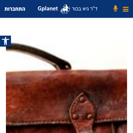
התחברות
פתח סרג