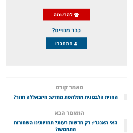
שיוט, כך שכוח האש המשוגר הוא עצום.
להרשמה
למשל, הלילה תקפו הרוסים במשך עשר שעות, עם
400
כבר מנויים?
התחברו
מאמר קודם
החזית הלבנונית מתלהטת מחדש: חיזבאללה חוזר?
המאמר הבא
האי האנגלי: רק חדשות רעות? תחזיותינו השחורות
התממשו?