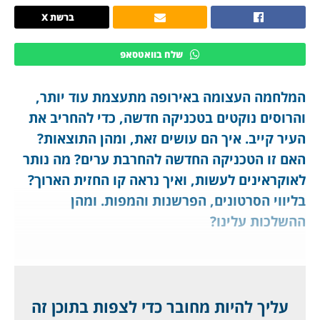
ברשת X
שלח בוואטסאפ
המלחמה העצומה באירופה מתעצמת עוד יותר,
והרוסים נוקטים בטכניקה חדשה, כדי להחריב את
העיר קייב. איך הם עושים זאת, ומהן התוצאות?
האם זו הטכניקה החדשה להחרבת ערים? מה נותר
לאוקראינים לעשות, ואיך נראה קו החזית הארוך?
בליווי הסרטונים, הפרשנות והמפות. ומהן
ההשלכות עלינו?
הרוסים פתחו בשיטה חדשה של לחימה: בפועל, כל
לילה הם משגרים מאות כטב"מים בנחילים גדולים
לעבר הבירה קייב, מלווים בטילים בליסטיים או טילי
עליך להיות מחובר כדי לצפות בתוכן זה