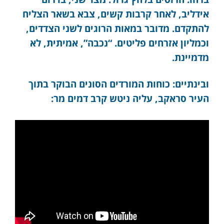
אידליב, לאחר קרבות קשים, צבא בשאר הצליח
להתקדם. מדובר במאות הרוגים לשני הצדדים,
וכמליון אזרחים פליטים. “נכבה”, אמיתית, לא
מדמיינת.
ובינתיים: כוחות המורדים הסונים הבוקר בתוך
העיר סראקב, עליה ניטש קרב דמים מר: