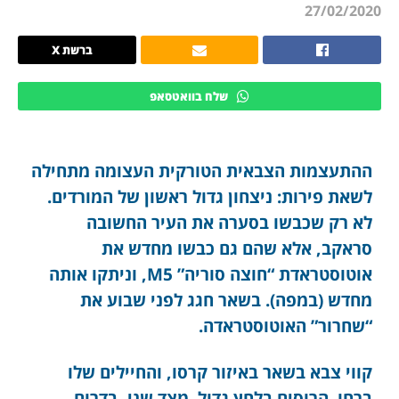
27/02/2020
ברשת X
שלח בוואטסאפ
ההתעצמות הצבאית הטורקית העצומה מתחילה
לשאת פירות: ניצחון גדול ראשון של המורדים.
לא רק שכבשו בסערה את העיר החשובה
סראקב, אלא שהם גם כבשו מחדש את
אוטוסטראדת “חוצה סוריה” M5, וניתקו אותה
מחדש (במפה). בשאר חגג לפני שבוע את
“שחרור” האוטוסטראדה.
קווי צבא בשאר באיזור קרסו, והחיילים שלו
ברחו. הרוסים בלחץ גדול. מצד שני, בדרום