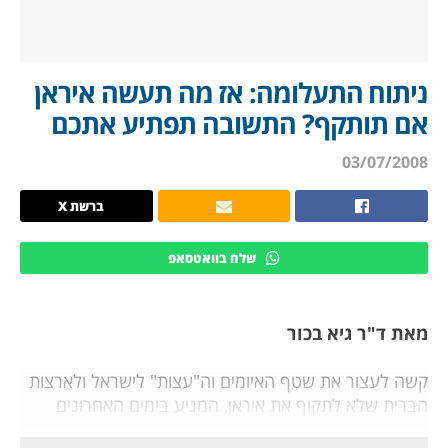
ניתוח התעלומה: אז מה תעשה איראן
אם תותקף? התשובה תפתיע אתכם
03/07/2008
ברשת X
שלח בוואטסאפ
מאת ד"ר גיא בכור
קשה לעצור את שטף האיומים וה"עצות" לישראל ולארצות
הברית שלא לתקוף את איראן, המגיע בימים האחרונים
מטהראן, הייתי אומר עד כדי היסטריה של ממש. האיומים