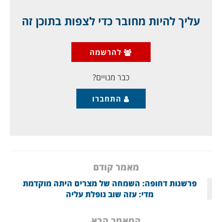
האלה באים על רקע הצהרות בישראל שיתכן וישראל
תתקוף את איראן (שאול מופז ל"ידיעות אחרונות": "אם
עליך להיות מחובר כדי לצפות בתוכן זה
איראן תמשיך בתוכנית שלה לפיתוח נזק גרעיני – נתקוף
אותה"), הנרי קיסינג'ר שייעץ לאחרונה לממשל בוושינגטון
לתת לאיראן מכה, לחזור לגודלה הטבעי, ואז להגיע איתה
להרשמה
להידברות; ועל רקע דיווח ב"ניו יורק טיימס" על תמרון ענק
של
כבר מנויים?
התחברו
מאמר קודם
פרשנות דחופה: השמחה של מצרים היתה מוקדמת
מדי: עזה שוב נופלת עליה
המאמר הבא