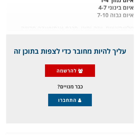
איום בינוני 4-7
איום גבוה 7-10
פלשתינאים, עזה וסיני, סכנת אנתיפאדה חדשה
6.8
(לעומת 6.5 בחודש שעבר)
עליך להיות מחובר כדי לצפות בתוכן זה
קשה לחשוב על כישלון מוחלט ומביך גדול מזה שחוו
הפלשתינאים בשבועות האחרונים, עם דגש על
להרשמה
פרובוקציית "יום הנכבה" השבוע. האירועים אמנם לא
הסתיימו, אך הנזקים שהמיטו הערבים בעזה
כבר מנויים?
התחברו