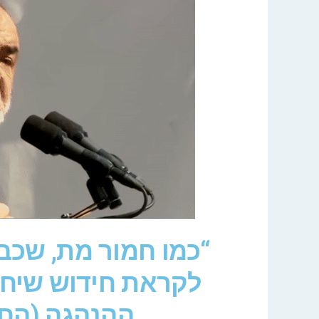
“כמו חמור מת, שכבר
לקראת חידוש שיחות
ההנהגה (הח