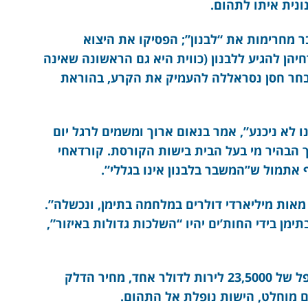
ונית איתו לתהום.
בר מחרימות את “לבנון”; הפסיקו את היצוא
יהן להגיע ללבנון (כווית היא גם הראשונה שאינה
בחר חסן נסראללה להעמיק את הקרע, בהוראת
 לא ניכנע”, אמר בנאום ארוך ומשמים לרגל יום
כך הבהיר מי בעל הבית בישות הקורסת. קורדאחי
אתמול ש”המשבר בלבנון אינו בגללי”.
אות מיליארדי דולרים במלחמה בתימן, ונכשלה”.
ימן בידי החות’ים יהיו “השלכות גדולות באיזור”,
בינתיים, שער הלירה הלבנונית קרס לעוד שפל של 23,5000 לירות לדולר אחד, מחיר הדלק
ם מוחלט, הישות נופלת אל התהום.