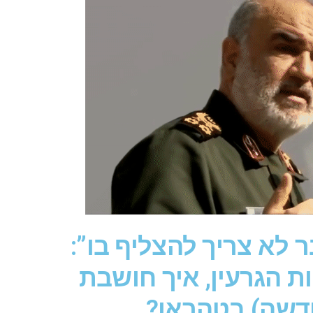
 לא צריך להצליף בו”:
 הגרעין, איך חושבת
דשה) בטהראן?