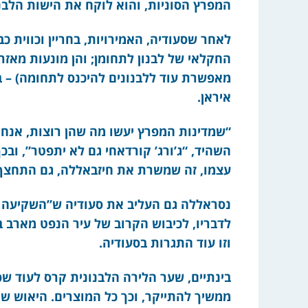
המפרץ הסוניות, והוא לוקח את הישות הלבנ
לאחר שסעודיה, האמירויות, בחריין וכווית כ
החקלאי של לבנון לתחומן; והן מונעות מאזרח
מאפשרת עוד ללבנונים להיכנס לתחומה) – 
איראן.
“שמדינות המפרץ יעשו מה שהן רוצות, אנחנו
השהיד, “ג’ורג’ קורדאחי גם לא יתפטר”, וב
עצמו, זה שמשרת את חיזבאללה, גם התחצף 
נסראללה גם העליב את סעודיה ש”השקיעה מ
לדבריו, לכיבוש הקרוב של עיר הנפט מארב בת
וזו עוד התגרות בסעודיה.
ממשיך להתייקר, וכך כל המוצרים. היאוש ש