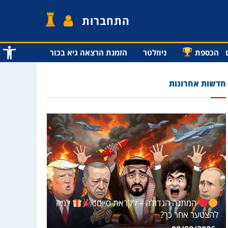
התחברות
פתח סרג
הכספת
ניוזלטר
הזמנת הרצאה גיא בכור
חדשות אחרונות
המתנה הגדולה – לקראת סיום!
למה
להצטער אחר כך?