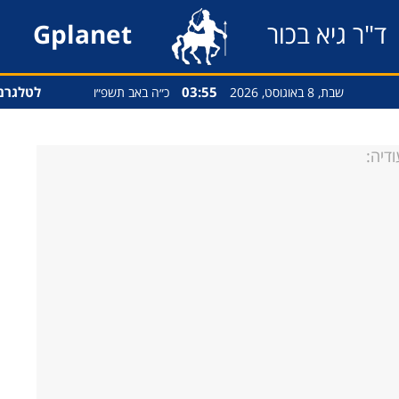
ד"ר גיא בכור
Gplanet
03:55
לטלגרם
שבת, 8 באוגוסט, 2026
כ״ה באב תשפ״ו