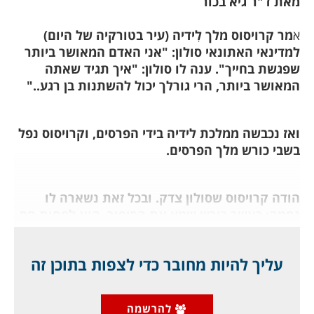
מאת ד"ר גיא בכור
א
מר קרויסוס מלך לִידיה (עיר בטורקיה של היום)
למדינאי האתונאי סולון: "אני האדם המאושר ביותר
שפגשת בחייך". ענה לו סולון: "איך תגיד שאתה
המאושר ביותר, הרי גורלך יכול להשתנות בן רגע.."
ואז נכבשה ממלכת לידיה בידי הפרסים, וקרויסוס נפל
בשבי כורש מלך הפרסים.
הודה קרויסוס שסולון צדק. ובכל זאת נשארה לו
נחמה: כאשר כורש שמע את הסיפור, הוא לפחות חס
על חייו של קרויסוס, המאושר.
עליך להיות מחובר כדי לצפות בתוכן זה
להרשמה