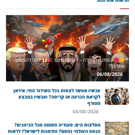
חדשות אחרונות
המתנה הגדולה – לקראת סיום!
למה להצטער
אחר כך?
06/08/2026
עכשיו אפשר לצפות בכל השידור החי: איראן
לקראת הכרעה או קריסה? ועכשיו במבצע
מטורף
04/08/2026
מפלצות הים: סעודיה חסומה מכל הכיוונים?
הנפט העולמי נחסם? הזדמנות לישראל? לראות