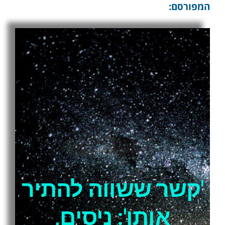
המפורסם:
'קשר ששווה להתיר
אותו': ניסים,