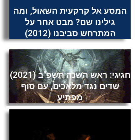
המסע אל קרקעית השאול, ומה
גילינו שם? מבט אחר על
המתרחש סביבנו (2012)
חגיגי: ראש השנה תשפ"ב (2021)
שדים נגד מלאכים, עם סוף
מפתיע