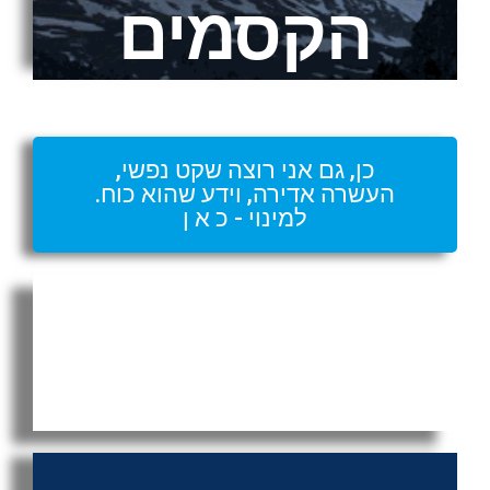
הקסמים
כן, גם אני רוצה שקט נפשי,
העשרה אדירה, וידע שהוא כוח.
למינוי - כ א ן
העשור בו נכחדו הנוצרים
במרחב הערבי האבוד