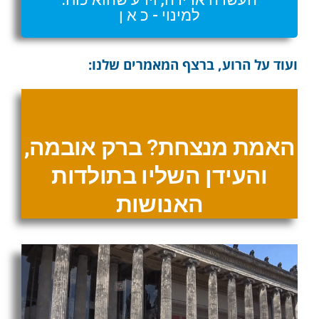
למינוי - כ א ן
ועוד על הרוע, ברצף המאמרים שלנו:
האמת מנצחת? ברק אובמה,
והעידן השליו בתולדות
האנושות