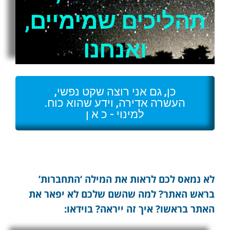
תהליכים שמימיים,
ואנחנו
כן, גם אני רוצה שקט נפשי,
העשרה אדירה, וידע שהוא כוח.
למינוי - כ א ן
לא נמאס לכם לראות את המילה ‘התחברות’
בראש האתר? למה שהשם שלכם לא יפאר את
האתר בראשו? איך זה ייראה? בוידאו: