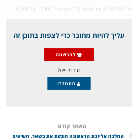
אם יש להם הישג צבאי, הם יציגו זאת כסופה של ישראל
המחוסלת, בתרועות ניצחון מבוימות; ואם, כדרכם, יפסידו,
יציגו את עצמם כקורבנות אומללים, כדי לזכות ברחמי דעת
הקהל במערב. אך לא כך קרה הפעם: התבוסה והקריסה
עליך להיות מחובר כדי לצפות בתוכן זה
הם פנומנליים, ובעצם זו היתה צעדת התאבדות קולקטיבית,
כמוה לא רואים כל יום. צעדת התאבדות לה שותפים כל
אויבינו, והחמאס הטביע בכך גם את עבאס. דוגמה: הם
להרשמה
מיהרו לפנות את מועצת הביטחון, כדי לחלץ רבע הישג
דיפלומטי שישמור
כבר מנויים?
התחברו
מאמר קודם
המלכה אליזבת הראשונה חונקת את בשאר, השיעים