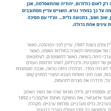
 רק לאום כולת’ום, יהודיה שהתאסלמה, אכן
 על כך במחיר נורא. השניים עדיין מסתובבים
 שוב ושוב, בתנועה גלית… ווג’די עם מסיכה
ת עינים אחת גדולה.
” (“אנא אלבי דלילי”) צולם בשנת 1947, עדיין לפני המהפכה, כאשר
 של אופטימיות-לכאורה בתולדות האומה, כאשר
בי היתה בשיאה, כאשר למשפטנים, לעיתונאים
ן של דמוקרטיה וליברליזם, לאחר מלחמת העולם
ר לא היה בסדר. הכלכלה היתה נוראה, שכבה מצומצמת
בות, שנה לפני משלוח הצבא המצרי לפתרון קסם
ל, ודרדרה את מצרים לתהומות.
ס, ומסתחררים, ולילה מוראד שרה את השיר האהוב
“ליבי מורה הדרך שלי”, שאת מילותיו כתב אבו אלסעוד אלאביארי, ואת המוזיקה מוחמד אלקסבג’י (1892-
ם בערבית, כלים מערביים, סולמות ערביים. מקהלה
ת, והתוצאה כה יפה! העולם הערבי ברגעים