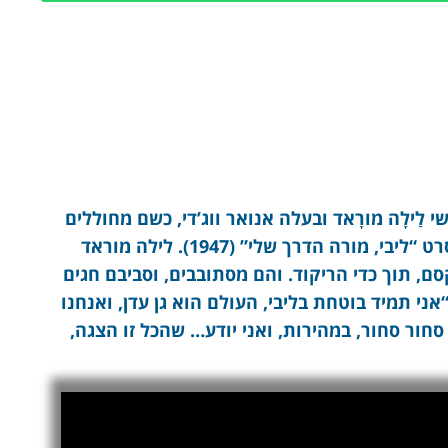
 לַילָה מורָאד ובעלה אנואר ווג’די, כשם מחוללים
את הואלס האחרון בנשף מסיכות מפואר, בסרט “ליבי, מורה הדרך שלי” (1947). לילה מוראד
סם, תוך כדי הריקוד. והם מסתובבים, וסביבם חגים
“אני תמיד בוטחת בליבי, העולם הוא גן עדן, ואנחנו
ור סחור, במהירות, ואני יודע… שהכל זו הצגה,