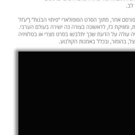
לב.
רסם אחר, מתוך הסרט הפופולארי “פיתוי הבנות” (“ע’זל
 ומוזיקת ג’ז, לראשונה בצורה כה ישירה בעולם הערבי.
ה עולה על הדעת שכך יתלבשו בסרט מצרי או בטלוויזיה
ל, בהומור, ובכלל באמנות הקולנוע.