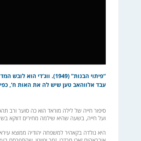
“פיתוי הבנות” (1949). ווג’ד
עבד אלווהאב טען שיש לה את האות ח’, כפי
סיפור חייה של לילה מוראד הוא כה סוער ורב תה
ועל חייה, בשעה שהיא שילמה מחירים דווקא בשל 
היא נולדה בקאהיר למשפחה יהודיה ממוצא עיראק
איבראהים זאכי מרדכי, זמר ופייטן, שהתפרסם בע