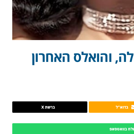
ה, והואלס האחרון
בדוא"ל
ברשת X
לח בוואטסאפ