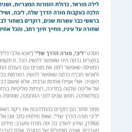
לילה מוראד, גדולת הזמרות המצריות, ושניה
הלכה בעקבות מורה הדרך שלה, ליבה, ושילמה
בראשי כבר עשרות שנים, רוקדים בשחור לבן,
שחורה על עיניו, מחייך חיוך רחב, והכל אחיז
הסרט “
ליבי, מורה הדרך שלי
במצרים נדמה היה שאפשר להשיג הכל. זו תקופה
התפיסה שאפשר למזג את מצרים עם העולם המער
ולאנשי חברה נדמה שאפשר להשיג רפורמות בכיוו
השניה. אולי אפילו אחדות ערבית. אלא ששום דב
של אליטה שלטה במדינה, רציחות פוליטיות ברחו
בפלשתינה, חמש שנים לפני המהפכה, שסחפה הכ
סחור סחור הם רוקדים בהתלהבות את ריקוד הואל
1966), שידע לשלב כה יפה מזרח ומערב: מילי
מערבית, אוירה מוזיקלית של המזרח. ואלס בערבי