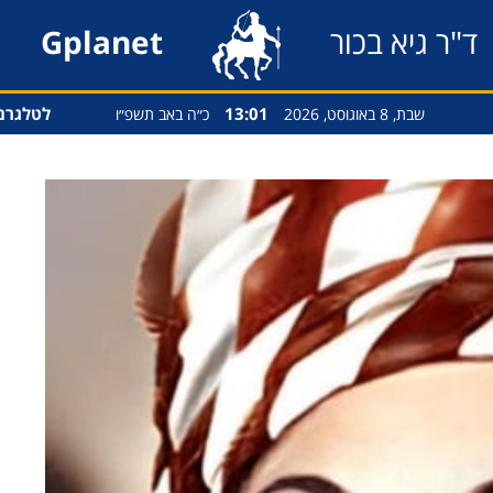
ד"ר גיא בכור
Gplanet
13:01
לטלגרם
שבת, 8 באוגוסט, 2026
כ״ה באב תשפ״ו