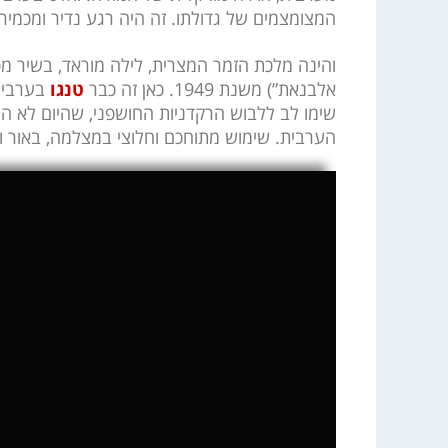
המצומצמים של גדולתו. זה היה רגע נדיר ומכמיר 
והינה מלכת הזמר המצרית, לילה מוראד, בשיר מפו
אלבנאת”) משנת 1949. כאן זה כבר
טנגו
בערבית,
שימו לב ללבוש הרקדניות החושפני, שהיום לא הי
הערבית. שימוש מתוחכם וחלוצי במצלמה, באור וצ