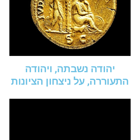
יהודה נשבתה, ויהודה
התעוררה, על ניצחון הציונות