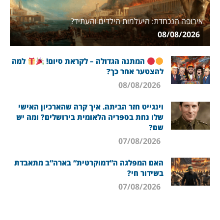
אירופה הנכחדת: היעלמות הילדים והעתיד?
08/08/2026
המתנה הגדולה – לקראת סיום!
למה
להצטער אחר כך?
08/08/2026
וינגייט חזר הביתה. איך קרה שהארכיון האישי
שלו נחת בספריה הלאומית בירושלים? ומה יש
שם?
07/08/2026
האם המפלגה ה”דמוקרטית” בארה”ב מתאבדת
בשידור חי?
07/08/2026