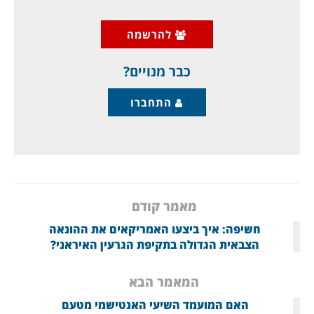
ביום ששי האחרון טראמפ היה בעד "הסכם
להרשמה
מדיני",
והסברנו שזו היתה העמדת פנים מכוונת,
כדי להסתיר את הפצצת
כבר מנויים?
התחברו
מאמר קודם
חשיפה: איך ביצעו האמריקאים את ההונאה
הצבאית הגדולה בתקיפת הגרעין האיראני?
המאמר הבא
האם המועמד השיעי האנטישמי מטעם